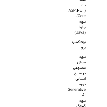
دات
نت
(ASP.NET
Core)
دوره
جاوا
(Java)
بوت‌کمپ
پرو
دوره
هوش
مصنوعی
در منابع
انسانی
دوره
Generative
AI
دوره
گولنگ