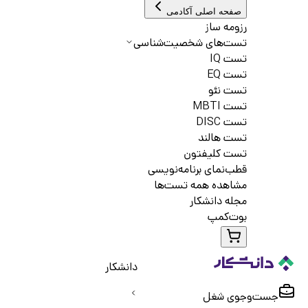
صفحه اصلی آکادمی
رزومه ساز
تست‌های شخصیت‌شناسی
تست IQ
تست EQ
تست نئو
تست MBTI
تست DISC
تست هالند
تست کلیفتون
قطب‌نمای برنامه‌نویسی
مشاهده همه تست‌ها
مجله دانشکار
بوت‌کمپ
دانشکار
جست‌و‌جوی شغل