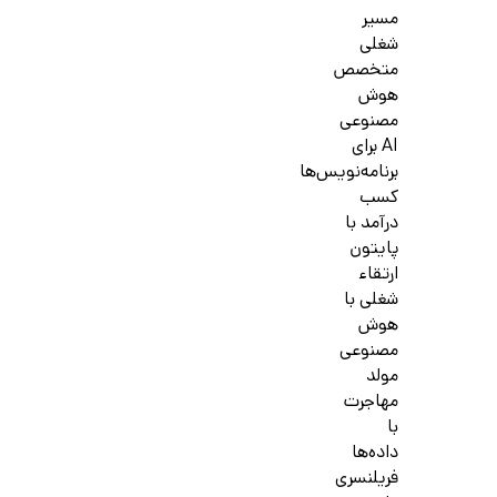
مسیر
شغلی
متخصص
هوش
مصنوعی
AI برای
برنامه‌نویس‌ها
کسب
درآمد با
پایتون
ارتقاء
شغلی با
هوش
مصنوعی
مولد
مهاجرت
با
داده‌ها
فریلنسری