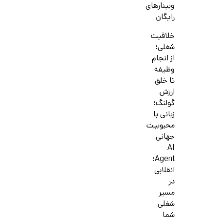
وبینارهای
رایگان
خلاقیت
شغلی؛
از انجام
وظیفه
تا خلق
ارزش
گولنگ؛
زبانی با
محبوبیت
جهانی
AI
Agent؛
انقلابی
در
مسیر
شغلی
شما