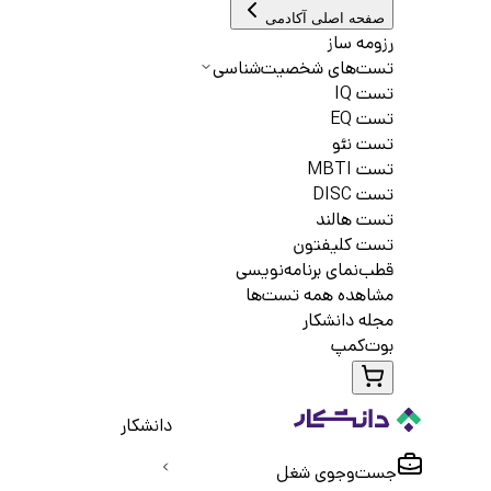
صفحه اصلی آکادمی
رزومه ساز
تست‌های شخصیت‌شناسی
تست IQ
تست EQ
تست نئو
تست MBTI
تست DISC
تست هالند
تست کلیفتون
قطب‌نمای برنامه‌نویسی
مشاهده همه تست‌ها
مجله دانشکار
بوت‌کمپ
دانشکار
جست‌و‌جوی شغل