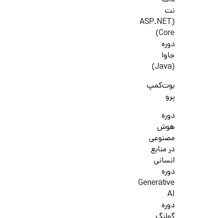
دات
نت
(ASP.NET
Core)
دوره
جاوا
(Java)
بوت‌کمپ
پرو
دوره
هوش
مصنوعی
در منابع
انسانی
دوره
Generative
AI
دوره
گولنگ