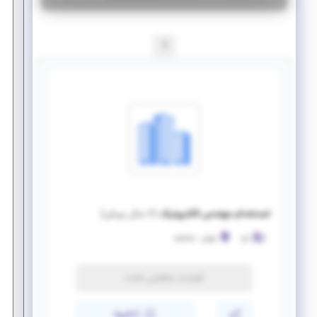
1
استخدام مهندس الکترونیک
(
۶ سال پیش
)
دنو
تهران
-
صادقیه
فرصت منقضی شده
ذخیره