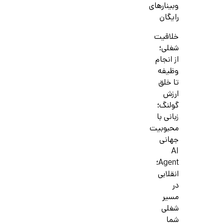
وبینارهای
رایگان
خلاقیت
شغلی؛
از انجام
وظیفه
تا خلق
ارزش
گولنگ؛
زبانی با
محبوبیت
جهانی
AI
Agent؛
انقلابی
در
مسیر
شغلی
شما