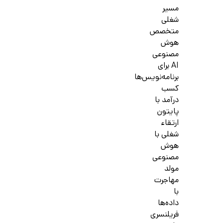
مسیر
شغلی
متخصص
هوش
مصنوعی
AI برای
برنامه‌نویس‌ها
کسب
درآمد با
پایتون
ارتقاء
شغلی با
هوش
مصنوعی
مولد
مهاجرت
با
داده‌ها
فریلنسری