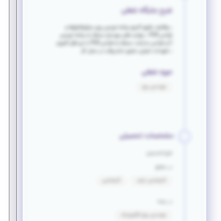
شرح جایگاه شغلی
• وظایف دقیق کارجو برنامه نویسی روی میکروکنترلرها و
طراحی PCB • مهارت های موردنیاز مسلط به برنامه نویسی
C و طراحی مدارات، مسلط به طراحی PCB با نرم افزار آلتیوم
• تعهدات اجباری حضور تمام وقت در محل کار
حوزه شغلی
مهندسی برق
مشخصات تحصیلی
فارغ التحصیل
در مقطع
کارشناسی ارشد
کارشناسی
در رشته
مهندسی برق_الکترونیک