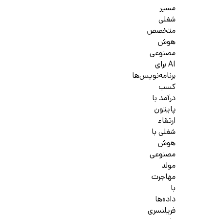
مسیر
شغلی
متخصص
هوش
مصنوعی
AI برای
برنامه‌نویس‌ها
کسب
درآمد با
پایتون
ارتقاء
شغلی با
هوش
مصنوعی
مولد
مهاجرت
با
داده‌ها
فریلنسری