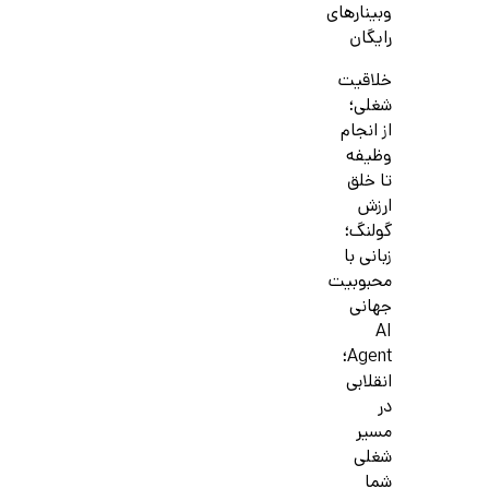
وبینارهای
رایگان
خلاقیت
شغلی؛
از انجام
وظیفه
تا خلق
ارزش
گولنگ؛
زبانی با
محبوبیت
جهانی
AI
Agent؛
انقلابی
در
مسیر
شغلی
شما