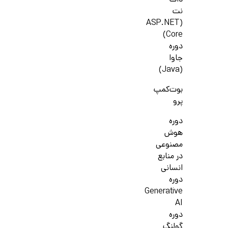
دات
نت
(ASP.NET
Core)
دوره
جاوا
(Java)
بوت‌کمپ
پرو
دوره
هوش
مصنوعی
در منابع
انسانی
دوره
Generative
AI
دوره
گولنگ