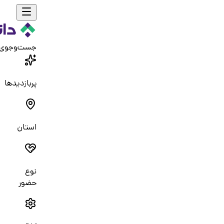
جست‌و‌جوی
پربازدیدها
استان
نوع
حضور