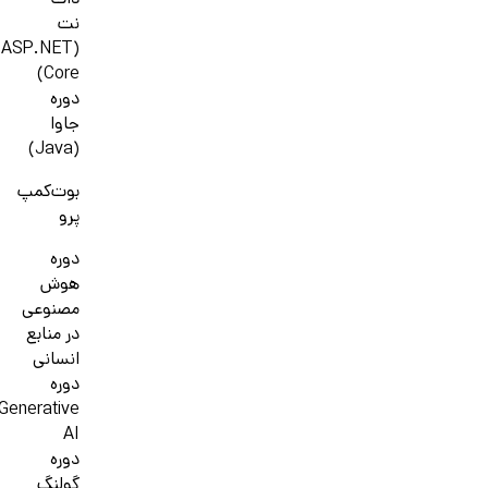
دات
نت
(ASP.NET
Core)
دوره
جاوا
(Java)
بوت‌کمپ
پرو
دوره
هوش
مصنوعی
در منابع
انسانی
دوره
Generative
AI
دوره
گولنگ