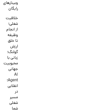
وبینارهای
رایگان
خلاقیت
شغلی؛
از انجام
وظیفه
تا خلق
ارزش
گولنگ؛
زبانی با
محبوبیت
جهانی
AI
Agent؛
انقلابی
در
مسیر
شغلی
شما