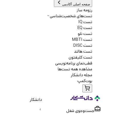
صفحه اصلی آکادمی
رزومه ساز
تست‌های شخصیت‌شناسی
تست IQ
تست EQ
تست نئو
تست MBTI
تست DISC
تست هالند
تست کلیفتون
قطب‌نمای برنامه‌نویسی
مشاهده همه تست‌ها
مجله دانشکار
بوت‌کمپ
دانشکار
جست‌و‌جوی شغل