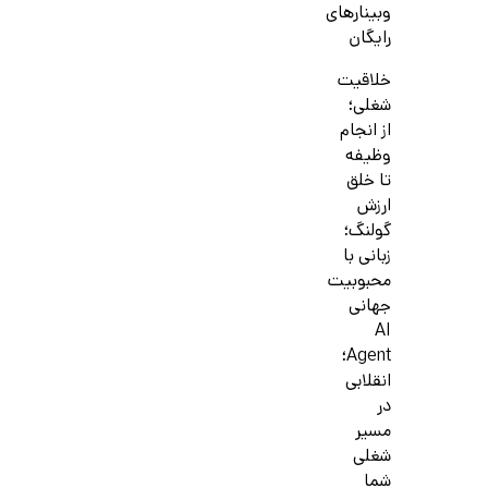
وبینارهای
رایگان
خلاقیت
شغلی؛
از انجام
وظیفه
تا خلق
ارزش
گولنگ؛
زبانی با
محبوبیت
جهانی
AI
Agent؛
انقلابی
در
مسیر
شغلی
شما