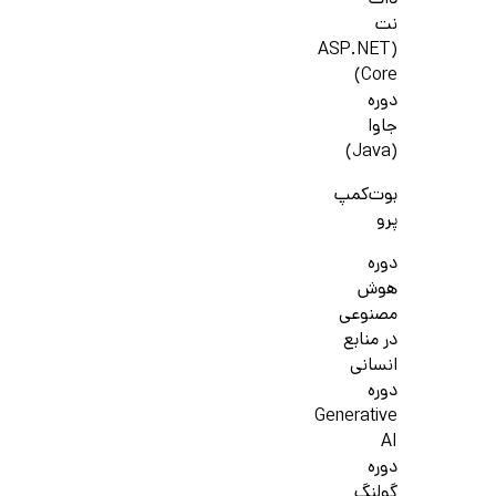
دات
نت
(ASP.NET
Core)
دوره
جاوا
(Java)
بوت‌کمپ
پرو
دوره
هوش
مصنوعی
در منابع
انسانی
دوره
Generative
AI
دوره
گولنگ