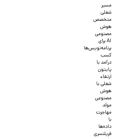
مسیر
شغلی
متخصص
هوش
مصنوعی
AI برای
برنامه‌نویس‌ها
کسب
درآمد با
پایتون
ارتقاء
شغلی با
هوش
مصنوعی
مولد
مهاجرت
با
داده‌ها
فریلنسری