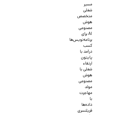
مسیر
شغلی
متخصص
هوش
مصنوعی
AI برای
برنامه‌نویس‌ها
کسب
درآمد با
پایتون
ارتقاء
شغلی با
هوش
مصنوعی
مولد
مهاجرت
با
داده‌ها
فریلنسری