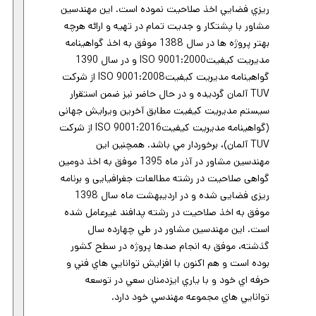
ريزي فضايي اخذ صلاحيت نموده است. اين مهندسين
مشاور با پشتكار و جديت تمام در تهيه و ارائه هرچه
بهتر پروژه ها در سال 1388 موفق به اخذ گواهینامه
مدیریت کیفیتISO 9001:2000 و در سال 1390
گواهینامه مدیریت کیفیتISO 9001:2008 از شرکت
TUV آلمان گردیده و در حال حاضر نیز ضمن استقرار
سیستم مدیریت کیفیت مطابق آخرین ویرایش جهانی
(گواهینامه مدیریت کیفیتISO 9001:2016 از شرکت
TUV آلمان)، برخوردار مي باشد. همچنین این
مهندسین مشاور در آذر ماه 1395 موفق به اخذ دومین
گواهی صلاحیت در رشته مطالعات جغرافیایی و برنامه
ریزی فضایی شده و در اردیبهشت ماه سال 1398
موفق به اخذ صلاحیت در رشته پدافند غیرعامل شده
است. اين مهندسين مشاور در طي چهارده سال
گذشته، موفق به انجام صدها پروژه در سطح كشور
بوده است و هم اكنون با افزايش توانايي هاي فني و
حرفه اي خود و با ياري ايزدمنان سعي در توسعه
توانايي هاي مجموعه مهندسي خود دارد.