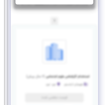
|
۶ سال پیش
آذربایجان شرقی
| منقضی شده
جزئیات بیشتر
1
استخدام کارشناس علوم اجتماعی
(
۶ سال پیش
)
شهرسازان آذراندیش
تبریز
-
تبریز
فرصت منقضی شده