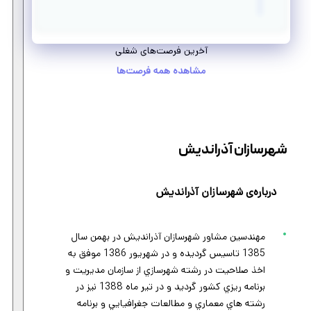
آخرین فرصت‌های شغلی
مشاهده همه فرصت‌ها
شهرسازان آذراندیش
درباره‌ی شهرسازان آذراندیش
مهندسین مشاور شهرسازان آذراندیش در بهمن سال
1385 تاسيس گرديده و در شهريور 1386 موفق به
اخذ صلاحيت در رشته شهرسازي از سازمان مديريت و
برنامه ريزي كشور گرديد و در تير ماه 1388 نيز در
رشته هاي معماري و مطالعات جغرافيايي و برنامه