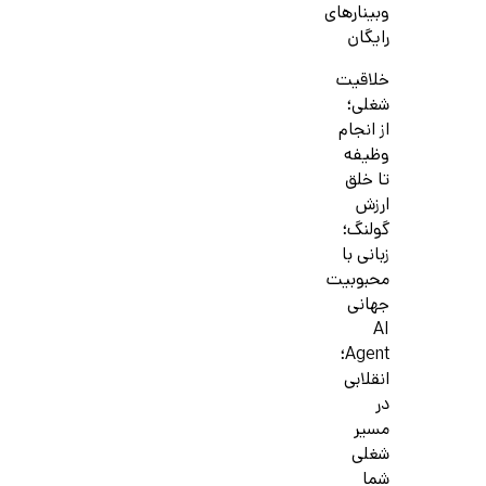
وبینارهای
رایگان
خلاقیت
شغلی؛
از انجام
وظیفه
تا خلق
ارزش
گولنگ؛
زبانی با
محبوبیت
جهانی
AI
Agent؛
انقلابی
در
مسیر
شغلی
شما