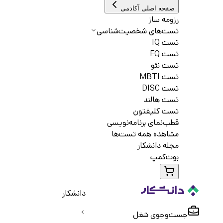
صفحه اصلی آکادمی
رزومه ساز
تست‌های شخصیت‌شناسی
تست IQ
تست EQ
تست نئو
تست MBTI
تست DISC
تست هالند
تست کلیفتون
قطب‌نمای برنامه‌نویسی
مشاهده همه تست‌ها
مجله دانشکار
بوت‌کمپ
دانشکار
جست‌و‌جوی شغل