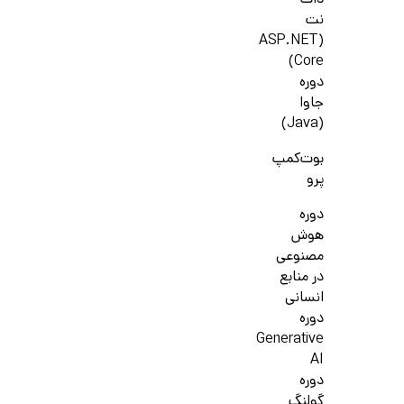
دات
نت
(ASP.NET
Core)
دوره
جاوا
(Java)
بوت‌کمپ
پرو
دوره
هوش
مصنوعی
در منابع
انسانی
دوره
Generative
AI
دوره
گولنگ