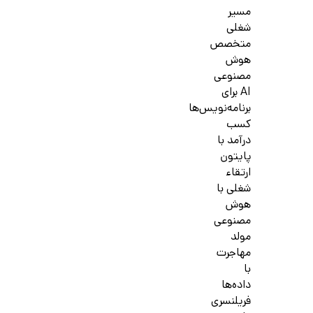
مسیر
شغلی
متخصص
هوش
مصنوعی
AI برای
برنامه‌نویس‌ها
کسب
درآمد با
پایتون
ارتقاء
شغلی با
هوش
مصنوعی
مولد
مهاجرت
با
داده‌ها
فریلنسری