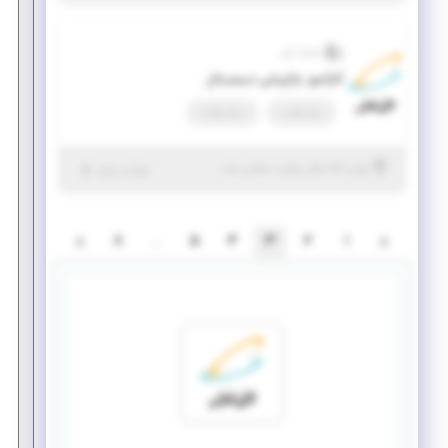
همراه اول
کارآموز بازاریابی دیجیتال
پاره وقت
تمام وقت
|
۵ سال پیش
تهران
| منقضی شده
جزئیات بیشتر
8
…
5
4
3
2
1