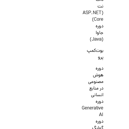
دات
نت
(ASP.NET
Core)
دوره
جاوا
(Java)
بوت‌کمپ
پرو
دوره
هوش
مصنوعی
در منابع
انسانی
دوره
Generative
AI
دوره
گولنگ