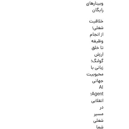
وبینارهای
رایگان
خلاقیت
شغلی؛
از انجام
وظیفه
تا خلق
ارزش
گولنگ؛
زبانی با
محبوبیت
جهانی
AI
Agent؛
انقلابی
در
مسیر
شغلی
شما