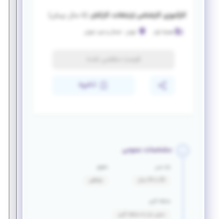
کارآموزی کارشناس ارتباطات کارکنان
(
۵ سال پیش
)
همراه اول
تهران
-
شمال و غرب تهران
فرصت منقضی شده
ذخیره
مشخصات عمومی
بازه سنی
حقوق
20 تا 34 سال
توافقی
سابقه کاری
بدون نیاز به سابقه کاری