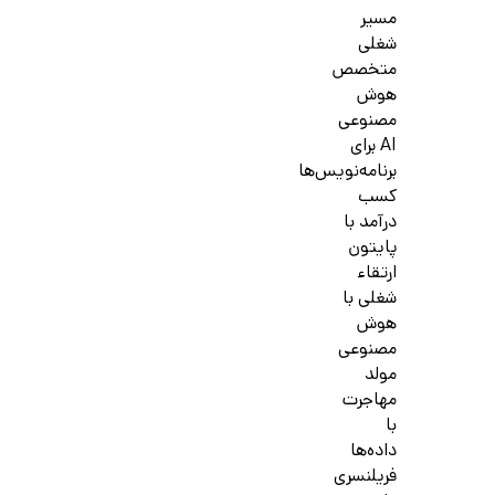
مسیر
شغلی
متخصص
هوش
مصنوعی
AI برای
برنامه‌نویس‌ها
کسب
درآمد با
پایتون
ارتقاء
شغلی با
هوش
مصنوعی
مولد
مهاجرت
با
داده‌ها
فریلنسری