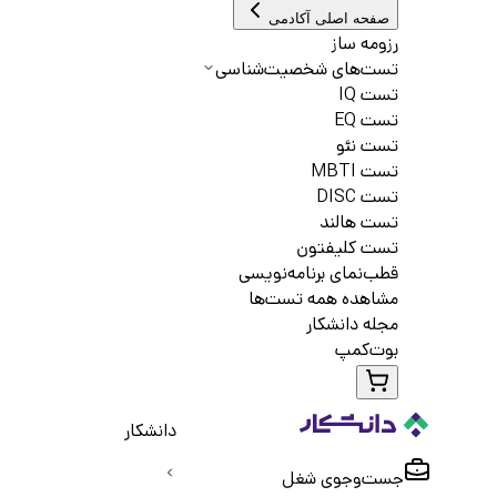
صفحه اصلی آکادمی
رزومه ساز
تست‌های شخصیت‌شناسی
تست IQ
تست EQ
تست نئو
تست MBTI
تست DISC
تست هالند
تست کلیفتون
قطب‌نمای برنامه‌نویسی
مشاهده همه تست‌ها
مجله دانشکار
بوت‌کمپ
دانشکار
جست‌و‌جوی شغل