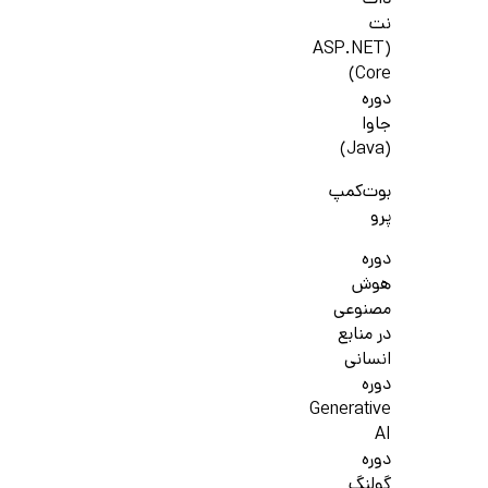
دات
نت
(ASP.NET
Core)
دوره
جاوا
(Java)
بوت‌کمپ
پرو
دوره
هوش
مصنوعی
در منابع
انسانی
دوره
Generative
AI
دوره
گولنگ