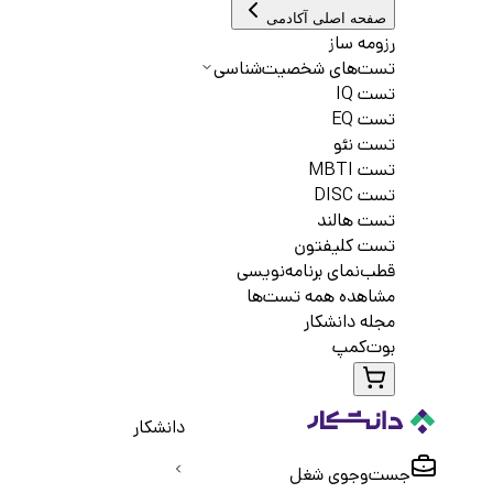
صفحه اصلی آکادمی
رزومه ساز
تست‌های شخصیت‌شناسی
تست IQ
تست EQ
تست نئو
تست MBTI
تست DISC
تست هالند
تست کلیفتون
قطب‌نمای برنامه‌نویسی
مشاهده همه تست‌ها
مجله دانشکار
بوت‌کمپ
دانشکار
جست‌و‌جوی شغل