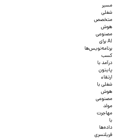
مسیر
شغلی
متخصص
هوش
مصنوعی
AI برای
برنامه‌نویس‌ها
کسب
درآمد با
پایتون
ارتقاء
شغلی با
هوش
مصنوعی
مولد
مهاجرت
با
داده‌ها
فریلنسری