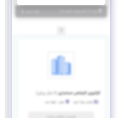
|
۶ سال پیش
تهران
| منقضی شده
جزئیات بیشتر
1
کارآموزی کارشناس حسابداری
(
۶ سال پیش
)
نوآوران مهباد امروز
تهران
-
شهرک غرب
فرصت منقضی شده