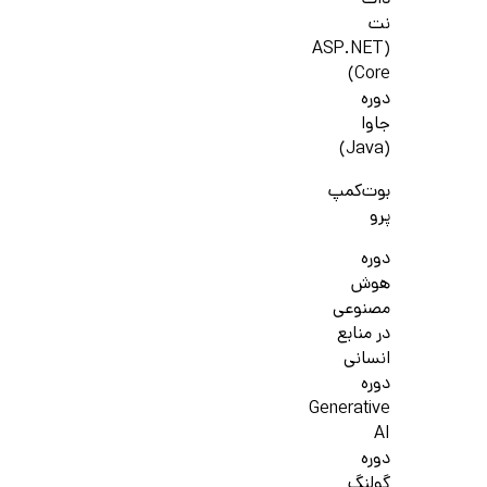
دات
نت
(ASP.NET
Core)
دوره
جاوا
(Java)
بوت‌کمپ
پرو
دوره
هوش
مصنوعی
در منابع
انسانی
دوره
Generative
AI
دوره
گولنگ