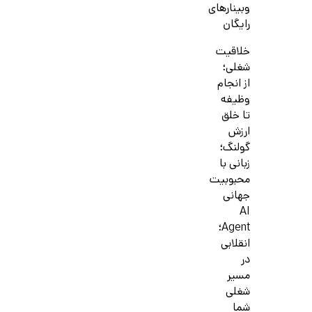
وبینارهای
رایگان
خلاقیت
شغلی؛
از انجام
وظیفه
تا خلق
ارزش
گولنگ؛
زبانی با
محبوبیت
جهانی
AI
Agent؛
انقلابی
در
مسیر
شغلی
شما