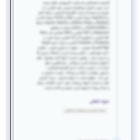
#دعوت-به-همکاری یک شرکت کامپیوتری خلاق درصدد
است جهت تکمبل تیم #برنامه نویسی خود افرادی را با
شرایط زیر استخدام نماید: #شرایط-تخصصی: تسلط کامل
بر AngularJs تسلط کامل بر Css3 و Html5 تسلط کامل بر
Bootstrap و Material Disign و Angular Material مسلط
به JavaScript/ES6 و jQuery مسلط به مفاهیم
Responsive و AMP آشنایی با SASS توانایی کار با Rest
Api آشنایی با مفاهیم UI و UX آشنایی نسبتا خوب با
Photoshop و Illustrator آشنایی با پیاده سازی Single
Page #شرایط-عمومی: • متعهد به موازین شرعی • خلاق و
دارای ذوق هنری • داشتن روحیه تیمی و انعطاف پذیری بالا
و مدیریت زمان • پیگیری مستمر تا رفع کامل موضوع • اهل
تحقیق و توسعه علمی و پرتلاش • پاسخگویی و رفع
ایرادات در خارج از ساعات اداری #شرایط-همکاری: •
محیطی حرفه‌ای با نشاط و دوستانه • فرصت تحصیل در
حین کار • حقوق مناسب با سطح تخصص • بیمه تکمیلی
افراد و نماینده تیم‌ها می‌توانند جهت کسب اطلاعات بیشتر
و ارسال رزومه از طریق آدرس ایمیل زیر اقدام نمایند.
حوزه شغلی
برنامه نویسی و توسعه نرم افزاری