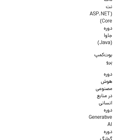
دات
نت
(ASP.NET
Core)
دوره
جاوا
(Java)
بوت‌کمپ
پرو
دوره
هوش
مصنوعی
در منابع
انسانی
دوره
Generative
AI
دوره
گولنگ