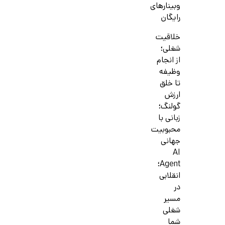
وبینارهای
رایگان
خلاقیت
شغلی؛
از انجام
وظیفه
تا خلق
ارزش
گولنگ؛
زبانی با
محبوبیت
جهانی
AI
Agent؛
انقلابی
در
مسیر
شغلی
شما