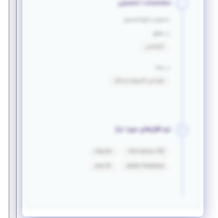
مشخصات تحصیلی
دانشجو یا فارغ التحصیل
در مقطع
کارشناسی
در رشته
مهندسی کامپیوتر-نرم افزار
نرم افزارهای مورد نیاز
Angular
Html &amp; CSS
Java SE
Adobe Photoshop