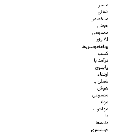
مسیر
شغلی
متخصص
هوش
مصنوعی
AI برای
برنامه‌نویس‌ها
کسب
درآمد با
پایتون
ارتقاء
شغلی با
هوش
مصنوعی
مولد
مهاجرت
با
داده‌ها
فریلنسری