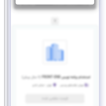
|
۷ سال پیش
تهران
| منقضی شده
جزئیات بیشتر
1
استخدام برنامه نویس FRONT-END
(
۷ سال پیش
)
سوران ارقام فناور پردیس
تهران
-
خیابان آزادی
فرصت منقضی شده