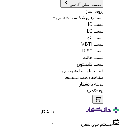
صفحه اصلی آکادمی
رزومه ساز
تست‌های شخصیت‌شناسی
تست IQ
تست EQ
تست نئو
تست MBTI
تست DISC
تست هالند
تست کلیفتون
قطب‌نمای برنامه‌نویسی
مشاهده همه تست‌ها
مجله دانشکار
بوت‌کمپ
دانشکار
جست‌و‌جوی شغل