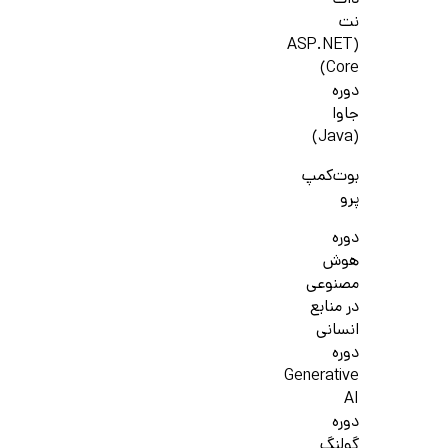
دات
نت
(ASP.NET
Core)
دوره
جاوا
(Java)
بوت‌کمپ
پرو
دوره
هوش
مصنوعی
در منابع
انسانی
دوره
Generative
AI
دوره
گولنگ