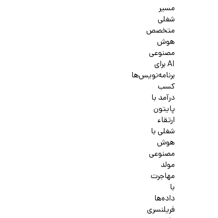
مسیر
شغلی
متخصص
هوش
مصنوعی
AI برای
برنامه‌نویس‌ها
کسب
درآمد با
پایتون
ارتقاء
شغلی با
هوش
مصنوعی
مولد
مهاجرت
با
داده‌ها
فریلنسری