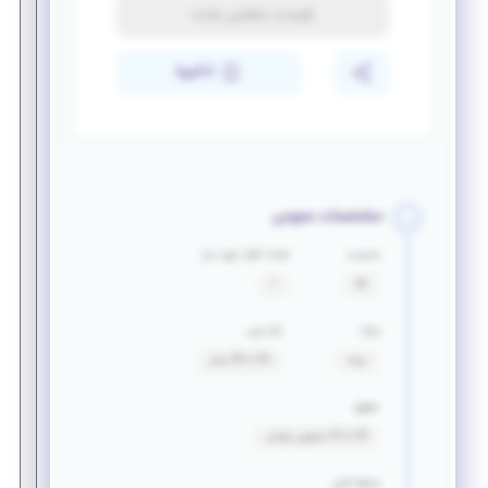
فرصت منقضی شده
ذخیره
مشخصات عمومی
جنسیت
تعداد افراد مورد نیاز
آقا
1
مزایا
بازه سنی
بیمه
20 تا 35 سال
حقوق
20 تا 25 میلیون تومان
سابقه کاری