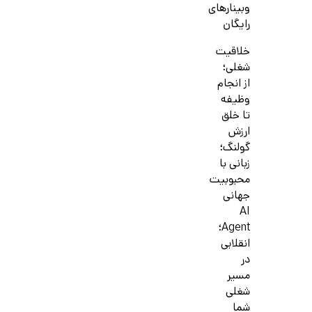
وبینارهای
رایگان
خلاقیت
شغلی؛
از انجام
وظیفه
تا خلق
ارزش
گولنگ؛
زبانی با
محبوبیت
جهانی
AI
Agent؛
انقلابی
در
مسیر
شغلی
شما