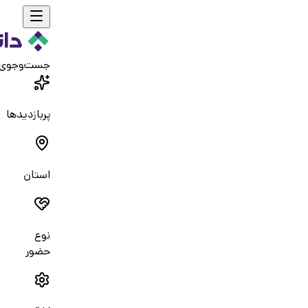
جست‌و‌جوی
پربازدیدها
استان
نوع
حضور