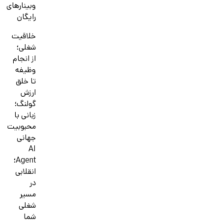
وبینارهای
رایگان
خلاقیت
شغلی؛
از انجام
وظیفه
تا خلق
ارزش
گولنگ؛
زبانی با
محبوبیت
جهانی
AI
Agent؛
انقلابی
در
مسیر
شغلی
شما