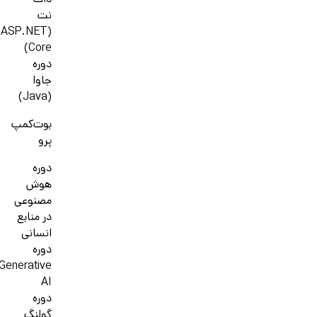
دات
نت
(ASP.NET
Core)
دوره
جاوا
(Java)
بوت‌کمپ
پرو
دوره
هوش
مصنوعی
در منابع
انسانی
دوره
Generative
AI
دوره
گولنگ