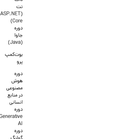
دات
نت
(ASP.NET
Core)
دوره
جاوا
(Java)
بوت‌کمپ
پرو
دوره
هوش
مصنوعی
در منابع
انسانی
دوره
Generative
AI
دوره
گولنگ