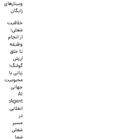
وبینارهای
رایگان
خلاقیت
شغلی؛
از انجام
وظیفه
تا خلق
ارزش
گولنگ؛
زبانی با
محبوبیت
جهانی
AI
Agent؛
انقلابی
در
مسیر
شغلی
شما