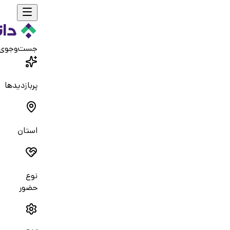
جست‌و‌جوی
پربازدیدها
استان
نوع
حضور