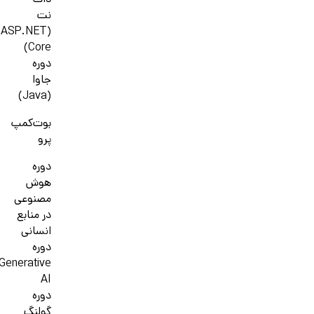
دات
نت
(ASP.NET
Core)
دوره
جاوا
(Java)
بوت‌کمپ
پرو
دوره
هوش
مصنوعی
در منابع
انسانی
دوره
Generative
AI
دوره
گولنگ