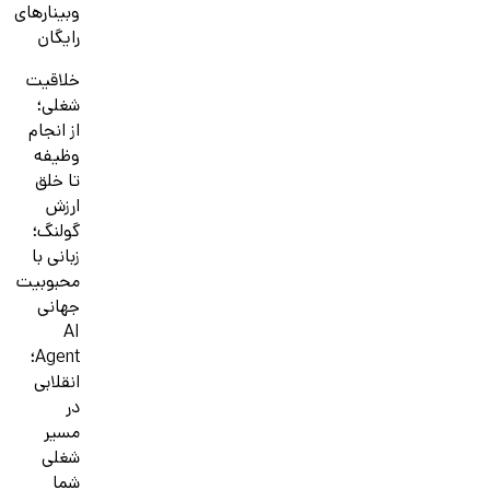
وبینارهای
رایگان
خلاقیت
شغلی؛
از انجام
وظیفه
تا خلق
ارزش
گولنگ؛
زبانی با
محبوبیت
جهانی
AI
Agent؛
انقلابی
در
مسیر
شغلی
شما