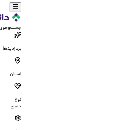
جست‌و‌جوی
پربازدیدها
استان
نوع
حضور