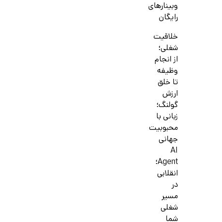
وبینارهای
رایگان
خلاقیت
شغلی؛
از انجام
وظیفه
تا خلق
ارزش
گولنگ؛
زبانی با
محبوبیت
جهانی
AI
Agent؛
انقلابی
در
مسیر
شغلی
شما