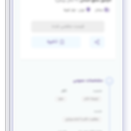
کارآموز منابع انسانی
(
۲ سال پیش
)
تسلاتل
تهران
-
بلوار آفریقا
فرصت منقضی شده
ذخیره
مشخصات عمومی
جنسیت
تأهل
ترجیحا خانم
مجرد
خدمت
معافیت دائم یا اتمام سربازی