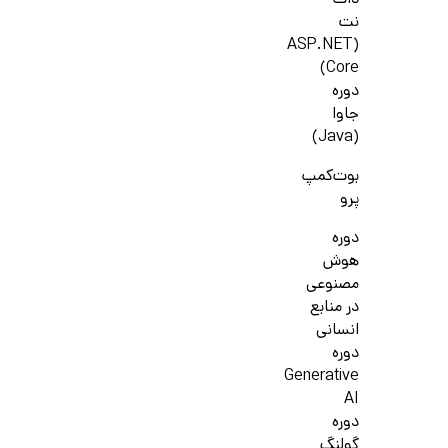
دات
نت
(ASP.NET
Core)
دوره
جاوا
(Java)
بوت‌کمپ
پرو
دوره
هوش
مصنوعی
در منابع
انسانی
دوره
Generative
AI
دوره
گولنگ