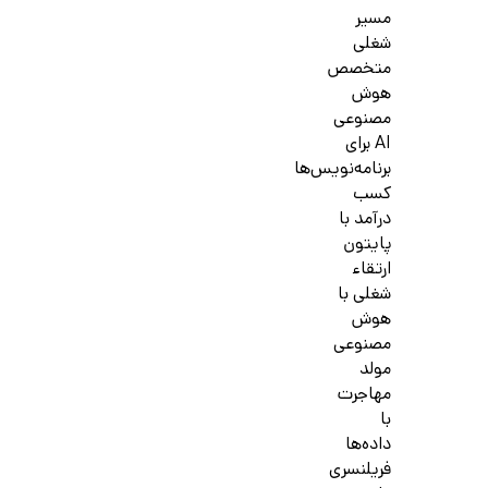
مسیر
شغلی
متخصص
هوش
مصنوعی
AI برای
برنامه‌نویس‌ها
کسب
درآمد با
پایتون
ارتقاء
شغلی با
هوش
مصنوعی
مولد
مهاجرت
با
داده‌ها
فریلنسری