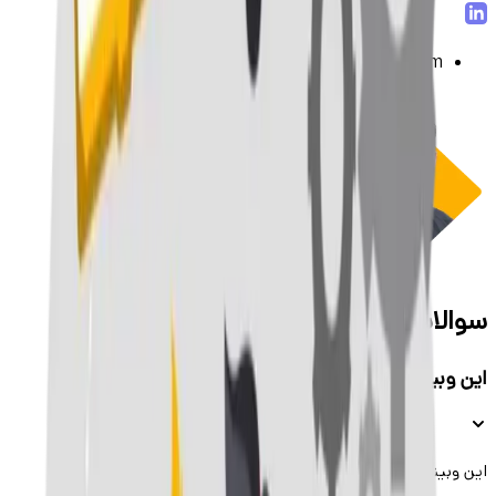
Co-Founder at Sewane AI Team Lead at Rokam
سوالات متداول
این وبینار به درد چه کسایی میخوره؟
این وبینار برای کیه؟