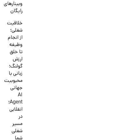
وبینارهای
رایگان
خلاقیت
شغلی؛
از انجام
وظیفه
تا خلق
ارزش
گولنگ؛
زبانی با
محبوبیت
جهانی
AI
Agent؛
انقلابی
در
مسیر
شغلی
شما