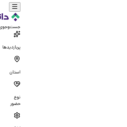
جست‌و‌جوی
پربازدیدها
استان
نوع
حضور