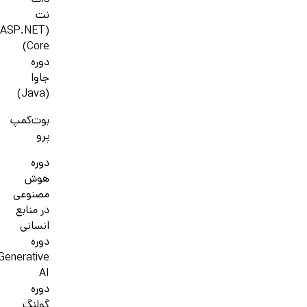
دات
نت
(ASP.NET
Core)
دوره
جاوا
(Java)
بوت‌کمپ
پرو
دوره
هوش
مصنوعی
در منابع
انسانی
دوره
Generative
AI
دوره
گولنگ