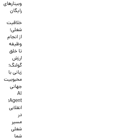
وبینارهای
رایگان
خلاقیت
شغلی؛
از انجام
وظیفه
تا خلق
ارزش
گولنگ؛
زبانی با
محبوبیت
جهانی
AI
Agent؛
انقلابی
در
مسیر
شغلی
شما