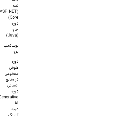
دات
نت
(ASP.NET
Core)
دوره
جاوا
(Java)
بوت‌کمپ
پرو
دوره
هوش
مصنوعی
در منابع
انسانی
دوره
Generative
AI
دوره
گولنگ