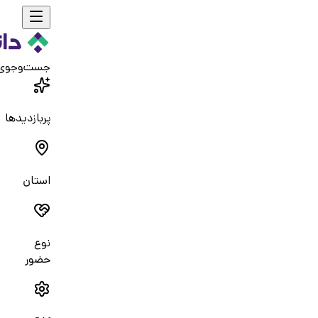
جست‌و‌جوی
پربازدیدها
استان
نوع
حضور