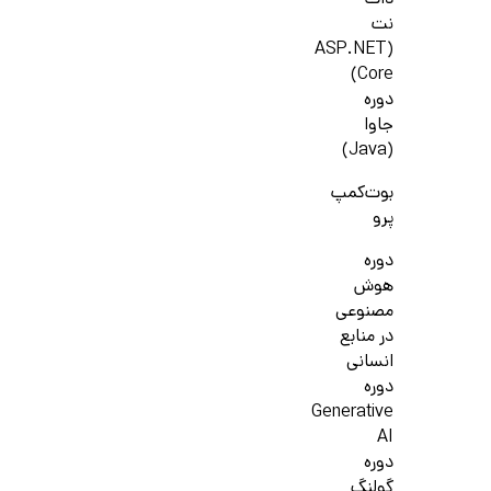
دات
نت
(ASP.NET
Core)
دوره
جاوا
(Java)
بوت‌کمپ
پرو
دوره
هوش
مصنوعی
در منابع
انسانی
دوره
Generative
AI
دوره
گولنگ