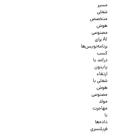
مسیر
شغلی
متخصص
هوش
مصنوعی
AI برای
برنامه‌نویس‌ها
کسب
درآمد با
پایتون
ارتقاء
شغلی با
هوش
مصنوعی
مولد
مهاجرت
با
داده‌ها
فریلنسری