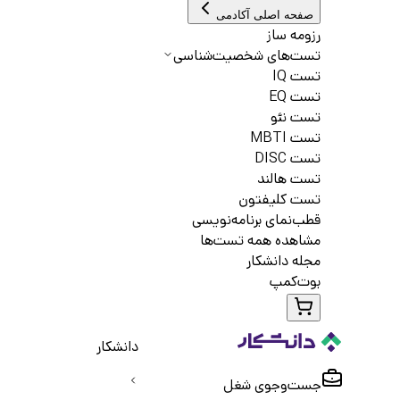
صفحه اصلی آکادمی
رزومه ساز
تست‌های شخصیت‌شناسی
تست IQ
تست EQ
تست نئو
تست MBTI
تست DISC
تست هالند
تست کلیفتون
قطب‌نمای برنامه‌نویسی
مشاهده همه تست‌ها
مجله دانشکار
بوت‌کمپ
دانشکار
جست‌و‌جوی شغل