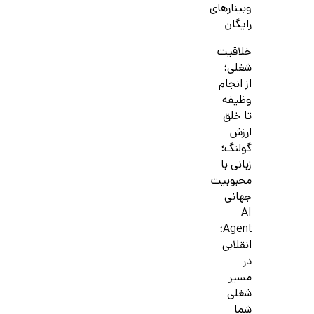
وبینارهای
رایگان
خلاقیت
شغلی؛
از انجام
وظیفه
تا خلق
ارزش
گولنگ؛
زبانی با
محبوبیت
جهانی
AI
Agent؛
انقلابی
در
مسیر
شغلی
شما