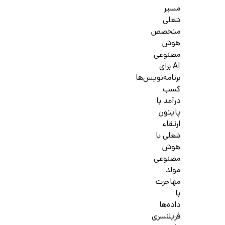
مسیر
شغلی
متخصص
هوش
مصنوعی
AI برای
برنامه‌نویس‌ها
کسب
درآمد با
پایتون
ارتقاء
شغلی با
هوش
مصنوعی
مولد
مهاجرت
با
داده‌ها
فریلنسری