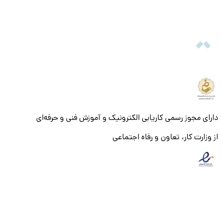
سابقه کاری یا رشته تحصیلی فیلتر کنید و آگهی استخدام
قم مناسب خود را پیدا کنید.
ارسال درخواست شغلی: با کلیک روی گزینه «ارسال
رزومه» در هر آگهی، درخواست شما برای کارفرما ارسال
خواهد شد.
پیگیری وضعیت درخواست‌ها: از پنل کاربری خود،
وضعیت رزومه‌های ارسالی را بررسی کرده و در صورت نیاز،
آن‌ها را ویرایش یا به‌روز کنید.
با دنبال کردن این مراحل، می‌توانید به‌سادگی در مسیر استخدام
دارای مجوز رسمی کاریابی الکترونیک و آموزش فنی و حرفه‌ای
در قم قرار بگیرید و از میان صدها فرصت شغلی در قم، موقعیت
مورد نظر خود را انتخاب کنید. دانشکار همراه شما است تا مسیر
از وزارت کار، تعاون و رفاه اجتماعی
ورود به بازار کار را حرفه‌ای‌تر و سریع‌تر طی کنید.
© ۱۴۰۵ تمام حقوق و محتویات این سایت متعلق به شرکت میزان
سوالات متداول:
بنیان
۱. آیا برای استخدام در قم نیاز به سابقه کاری است؟