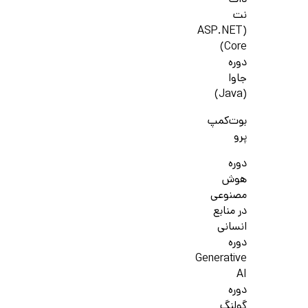
دات
نت
(ASP.NET
Core)
دوره
جاوا
(Java)
بوت‌کمپ
پرو
دوره
هوش
مصنوعی
در منابع
انسانی
دوره
Generative
AI
دوره
گولنگ