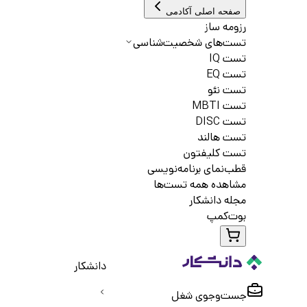
صفحه اصلی آکادمی
رزومه ساز
تست‌های شخصیت‌شناسی
تست IQ
تست EQ
تست نئو
تست MBTI
تست DISC
تست هالند
تست کلیفتون
قطب‌نمای برنامه‌نویسی
مشاهده همه تست‌ها
مجله دانشکار
بوت‌کمپ
دانشکار
جست‌و‌جوی شغل