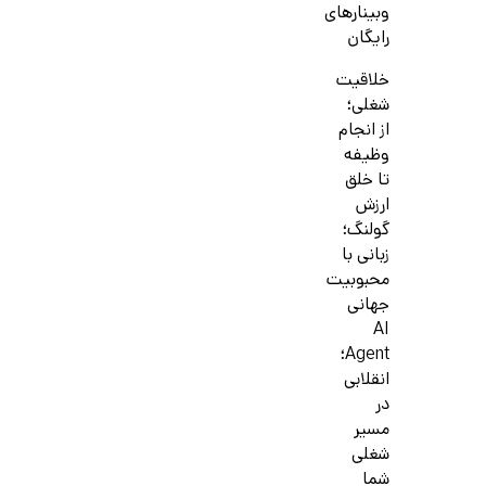
وبینارهای
رایگان
خلاقیت
شغلی؛
از انجام
وظیفه
تا خلق
ارزش
گولنگ؛
زبانی با
محبوبیت
جهانی
AI
Agent؛
انقلابی
در
مسیر
شغلی
شما