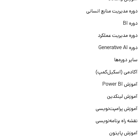
خانم‌ها در قم شامل مشاغل اداری، منشی‌گری، حسابداری،
تولید محتوا، فروش تلفنی، آموزش آنلاین و... هستند که
دوره مدیریت منابع انسانی
اغلب در محیط‌های کاری ایمن و دارای امکانات کامل ارائه
دوره BI
می‌شوند.
استخدام ویژه آقایان:
برای آقایان، مشاغل فنی، صنعتی،
دوره مدیریت عملکرد
بازاریابی، انبارداری، پشتیبانی و مدیریت پروژه در دسترس
است. بسیاری از این فرصت‌ها در قالب
استخدام فوری در
دوره Generative AI
قم
یا با مزایای کامل از جمله بیمه، سنوات و اضافه‌کاری
اعلام می‌شوند.
سایر دوره‌ها
موقعیت‌های شغلی دانشجویی:
اگر دانشجو هستید و
آکادمی (اسکیل‌کمپ)
به‌دنبال شغل پاره‌وقت یا دورکاری برای کسب درآمد و تجربه
کاری هستید، دانشکار آگهی‌هایی از شرکت‌های دانش‌بنیان
آموزش Power BI
و آموزشی منتشر می‌کند که به‌طور خاص برای شرایط زمانی و
درسی شما تنظیم شده‌اند.
آموزش لینکدین
این تنوع در آگهی‌ها نشان‌دهنده رشد و پویایی فضای
کاریابی در
آموزش پرامپت‌نویسی
قم
است. با مراجعه به سامانه دانشکار، می‌توانید بر اساس
نقشه راه برنامه‌نویسی
جنسیت، مقطع تحصیلی، نوع همکاری و حوزه شغلی، بهترین
فرصت شغلی در قم
را انتخاب کرده و رزومه خود را ارسال کنید.
آموزش پایتون