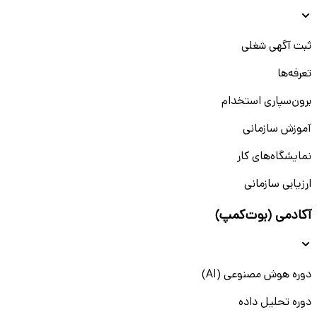
کنید، این صفحه پاسخ نیاز شما است. همچنین امکان مشاهده
استخدام امروز قم و فیلتر آگهی‌ها بر اساس رشته، سابقه، نوع
همکاری و جنسیت نیز فراهم شده است.
ثبت آگهی شغلی
با ارسال رزومه از طریق داشبورد کاربری دانشکار، مسیر ورود شما
تعرفه‌ها
به بازار کار در قم ساده‌تر از همیشه خواهد بود. همین حالا بررسی
آگهی‌ها را آغاز کنید و قدم اول را برای استخدام در یکی از
برون‌سپاری استخدام
پویاترین استان‌های کشور بردارید.
آموزش سازمانی
استخدام در قم برای سطوح مختلف: از بدون
نمایشگاه‌های کار
سابقه تا حرفه‌ای
ارزیابی سازمانی
بازار کار قم، در سال‌های اخیر با رشد قابل توجهی در بخش‌های
آکادمی (بوت‌کمپ)
صنعتی، خدماتی و فناوری همراه بوده و همین موضوع باعث شده
تا موقعیت‌های متنوعی برای استخدام در قم ایجاد شود. چه
به‌تازگی وارد بازار کار شده باشید و چه یک نیروی متخصص با
سابقه باشید، در سامانه دانشکار می‌توانید به طیف وسیعی از
دوره هوش مصنوعی (AI)
آگهی‌های استخدام قم دسترسی داشته باشید. این صفحه
به‌صورت ویژه طراحی شده تا متقاضیان جویای فرصت شغلی در
دوره تحلیل داده