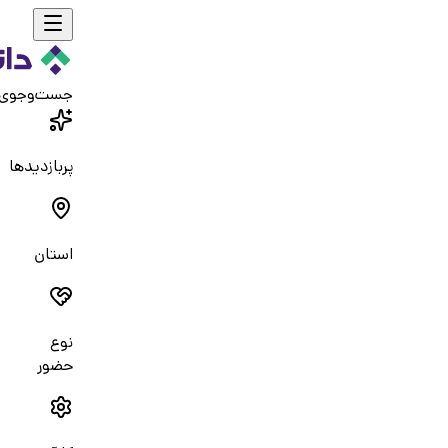
جست‌و‌جوی
پربازدیدها
استان
نوع
حضور