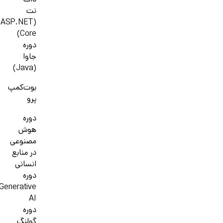
دات
نت
(ASP.NET
Core)
دوره
جاوا
(Java)
بوت‌کمپ
پرو
دوره
هوش
مصنوعی
در منابع
انسانی
دوره
Generative
AI
دوره
گولنگ