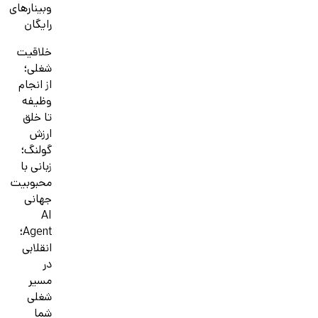
وبینارهای
رایگان
خلاقیت
شغلی؛
از انجام
وظیفه
تا خلق
ارزش
گولنگ؛
زبانی با
محبوبیت
جهانی
AI
Agent؛
انقلابی
در
مسیر
شغلی
شما