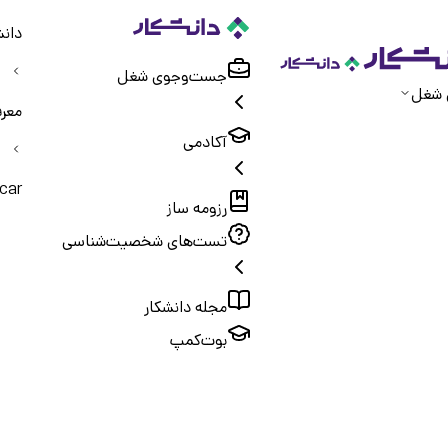
دانش
جست‌و‌جوی شغل
 شغل
معر
آکادمی
car
رزومه ساز
تست‌های شخصیت‌شناسی
مجله دانشکار
بوت‌کمپ