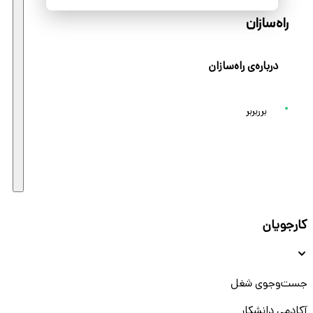
راه‌سازان
درباره‌ی راه‌سازان
برربربر
کارجویان
جست‌و‌جوی شغل
آکادمی دانشکار