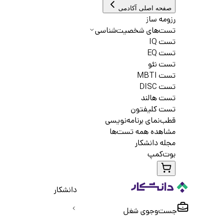
صفحه اصلی آکادمی
رزومه ساز
تست‌های شخصیت‌شناسی
تست IQ
تست EQ
تست نئو
تست MBTI
تست DISC
تست هالند
تست کلیفتون
قطب‌نمای برنامه‌نویسی
مشاهده همه تست‌ها
مجله دانشکار
بوت‌کمپ
دانشکار
جست‌و‌جوی شغل