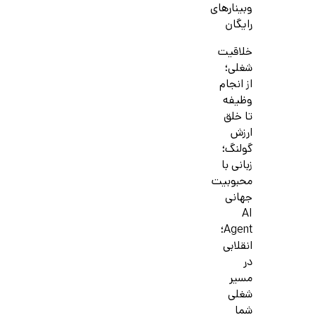
وبینارهای
رایگان
خلاقیت
شغلی؛
از انجام
وظیفه
تا خلق
ارزش
گولنگ؛
زبانی با
محبوبیت
جهانی
AI
Agent؛
انقلابی
در
مسیر
شغلی
شما