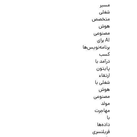
مسیر
شغلی
متخصص
هوش
مصنوعی
AI برای
برنامه‌نویس‌ها
کسب
درآمد با
پایتون
ارتقاء
شغلی با
هوش
مصنوعی
مولد
مهاجرت
با
داده‌ها
فریلنسری