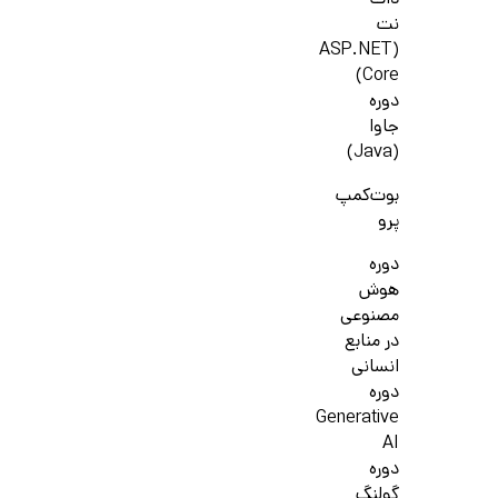
دات
نت
(ASP.NET
Core)
دوره
جاوا
(Java)
بوت‌کمپ
پرو
دوره
هوش
مصنوعی
در منابع
انسانی
دوره
Generative
AI
دوره
گولنگ