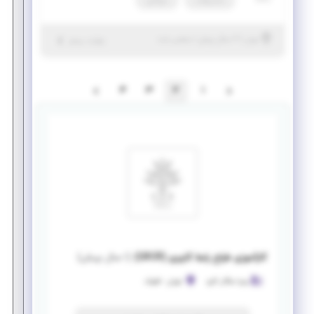
تمام وقت
دورکاری
|
۲ سال پیش
تهران
| منقضی شده
جزئیات بیشتر
4
3
2
1
کارآموزی طراح رابط کاربری (UI/UX)
(
۱ سال پیش
)
ویرا سگال کارو
تهران
-
قلهک