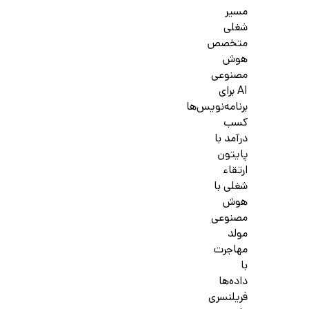
مسیر
شغلی
متخصص
هوش
مصنوعی
AI برای
برنامه‌نویس‌ها
کسب
درآمد با
پایتون
ارتقاء
شغلی با
هوش
مصنوعی
مولد
مهاجرت
با
داده‌ها
فریلنسری