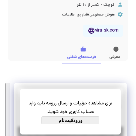
کوچک - کمتر از ۱۰ نفر
هوش مصنوعی/فناوری اطلاعات
vira-sk.com
معرفی
فرصت‌های شغلی
ویرا سگال کارو
برای مشاهده جزئیات و ارسال رزومه باید وارد
کارآموزی طراح رابط کاربری (UI/UX)
حساب کاربری خود شوید.
پاره وقت
تمام وقت
ورود/ثبت‌نام
|
۱ سال پیش
تهران
| منقضی شده
جزئیات بیشتر