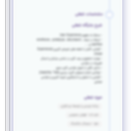
مشخصات شغلی
شرح جایگاه شغلی
- مسلط به مفهوم User Experience
- تسلط در ایجاد wireframe , prototype , storyboard ,
userflow و ....
- آﺷﻨﺎﯾﯽ ﮐﺎﻣﻞ ﺑﺎ ﻧﻘﺸﻪ ﻫﺎی ﺗﺠﺮﺑﻪی ﮐﺎرﺑﺮی (Experience
maps)
- مهارت تحقیق و رصد کاربر در تمامی مراحل و اعمال
تغییرات در طراحی
- دانش کافی از اصول طراحی کاربر محور
- توانایی انجام تستهای کاربرد پذیری (Usability Test)
- آشنایی با تحلیل و اندازه‌گیری تجربه کاربری و طراحی
تعاملی
حوزه شغلی
برنامه نویسی و توسعه نرم افزاری
علم داده - هوش مصنوعی
سئو - دیجیتال مارکتینگ