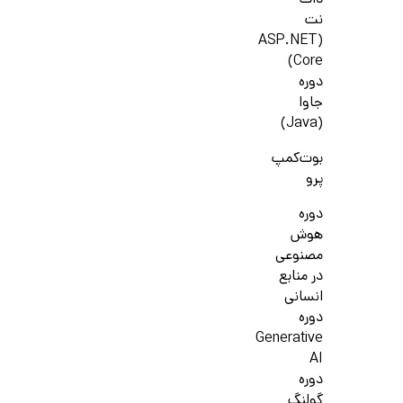
دات
نت
(ASP.NET
Core)
دوره
جاوا
(Java)
بوت‌کمپ
پرو
دوره
هوش
مصنوعی
در منابع
انسانی
دوره
Generative
AI
دوره
گولنگ