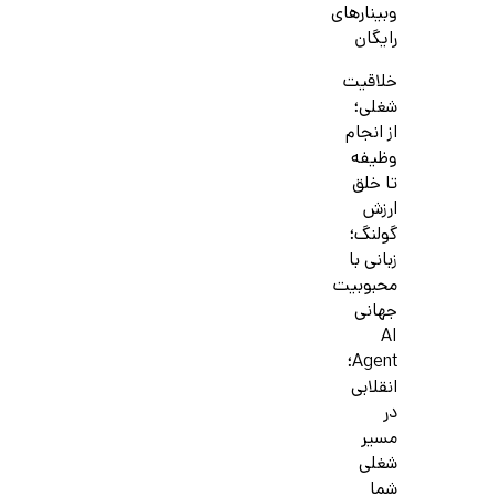
وبینارهای
رایگان
خلاقیت
شغلی؛
از انجام
وظیفه
تا خلق
ارزش
گولنگ؛
زبانی با
محبوبیت
جهانی
AI
Agent؛
انقلابی
در
مسیر
شغلی
شما