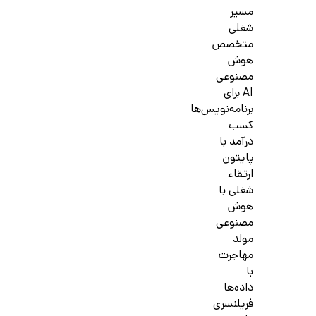
مسیر
شغلی
متخصص
هوش
مصنوعی
AI برای
برنامه‌نویس‌ها
کسب
درآمد با
پایتون
ارتقاء
شغلی با
هوش
مصنوعی
مولد
مهاجرت
با
داده‌ها
فریلنسری