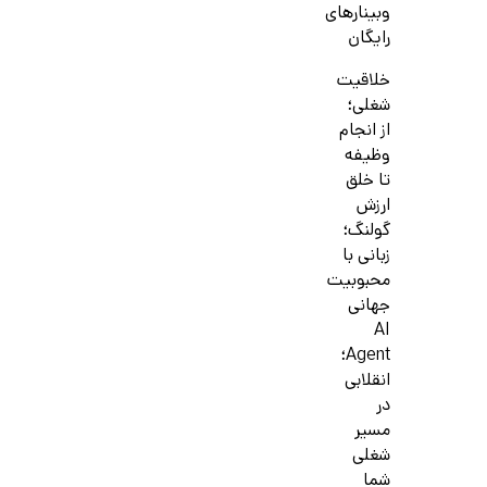
وبینارهای
رایگان
خلاقیت
شغلی؛
از انجام
وظیفه
تا خلق
ارزش
گولنگ؛
زبانی با
محبوبیت
جهانی
AI
Agent؛
انقلابی
در
مسیر
شغلی
شما