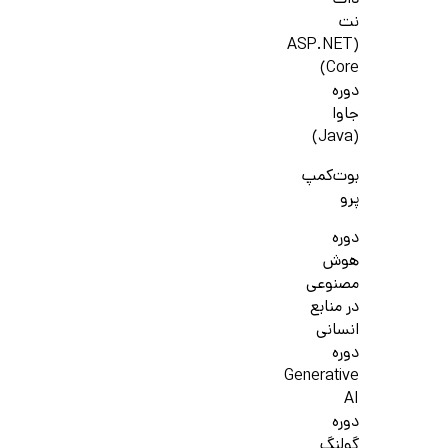
دات
نت
(ASP.NET
Core)
دوره
جاوا
(Java)
بوت‌کمپ
پرو
دوره
هوش
مصنوعی
در منابع
انسانی
دوره
Generative
AI
دوره
گولنگ