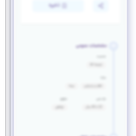
ذخیره
مشخصات عمومی
جنسیت
ترجیحا آقا
مزایا
ناهار و پذیرایی
بیمه
بازه سنی
حقوق
22 تا 40 سال
توافقی