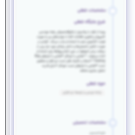
مشخصات شغلی
شرح جایگاه شغلی
بهسا از افراد با پتانسیل از فارغ‌التحصیلان رشته مهندسی
کامپیوتر و فناوری اطلاعات آشنا با مهارت‌های زیر به صورت
فرصت کارآموزی منجر به استخدام جذب می‌کند. افرادی در
صورت داشتن تخصص‌ها و دانش پایه‌ای مورد نیاز پس از
دریافت برخی آموزشها در حین انجام پروژه‌ها برای استخدام
آماده می‌شوند. * آشنایی با اوراکل *آشنایی با ابزارهای Bug
Tracking *تسلط بر تکنیک های تست نرم افزار و مفاهیم
تست *آشنایی با ابزارهای تست خودکار *دارای قدرت
تحلیل سناریو مختلف
حوزه شغلی
برنامه نویسی و توسعه نرم افزاری
مشخصات تحصیلی
فارغ التحصیل