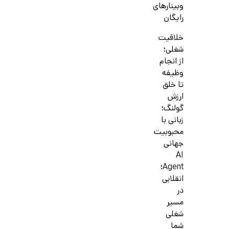
وبینارهای
رایگان
خلاقیت
شغلی؛
از انجام
وظیفه
تا خلق
ارزش
گولنگ؛
زبانی با
محبوبیت
جهانی
AI
Agent؛
انقلابی
در
مسیر
شغلی
شما