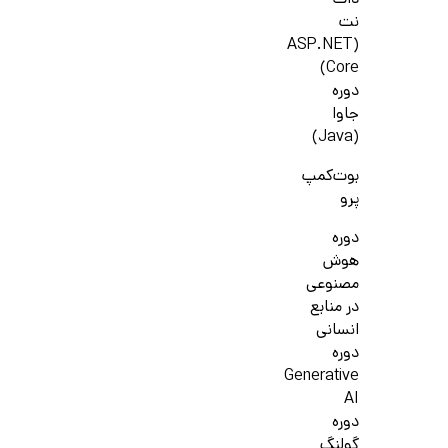
دات
نت
(ASP.NET
Core)
دوره
جاوا
(Java)
بوت‌کمپ
پرو
دوره
هوش
مصنوعی
در منابع
انسانی
دوره
Generative
AI
دوره
گولنگ