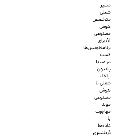
مسیر
شغلی
متخصص
هوش
مصنوعی
AI برای
برنامه‌نویس‌ها
کسب
درآمد با
پایتون
ارتقاء
شغلی با
هوش
مصنوعی
مولد
مهاجرت
با
داده‌ها
فریلنسری