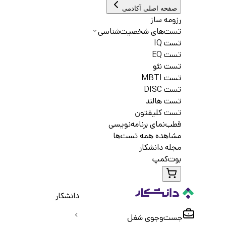
صفحه اصلی آکادمی
رزومه ساز
تست‌های شخصیت‌شناسی
تست IQ
تست EQ
تست نئو
تست MBTI
تست DISC
تست هالند
تست کلیفتون
قطب‌نمای برنامه‌نویسی
مشاهده همه تست‌ها
مجله دانشکار
بوت‌کمپ
دانشکار
جست‌و‌جوی شغل