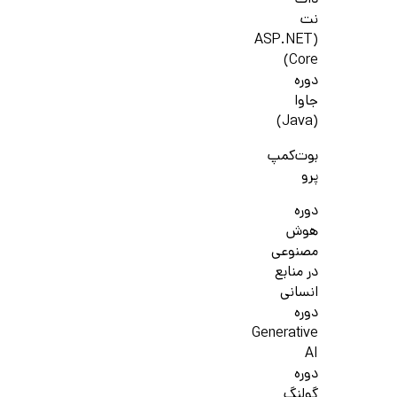
دات
نت
(ASP.NET
Core)
دوره
جاوا
(Java)
بوت‌کمپ
پرو
دوره
هوش
مصنوعی
در منابع
انسانی
دوره
Generative
AI
دوره
گولنگ