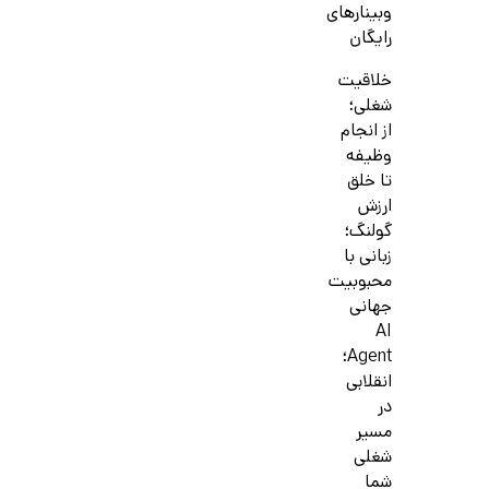
وبینارهای
رایگان
خلاقیت
شغلی؛
از انجام
وظیفه
تا خلق
ارزش
گولنگ؛
زبانی با
محبوبیت
جهانی
AI
Agent؛
انقلابی
در
مسیر
شغلی
شما