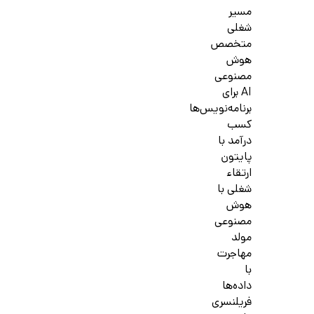
مسیر
شغلی
متخصص
هوش
مصنوعی
AI برای
برنامه‌نویس‌ها
کسب
درآمد با
پایتون
ارتقاء
شغلی با
هوش
مصنوعی
مولد
مهاجرت
با
داده‌ها
فریلنسری