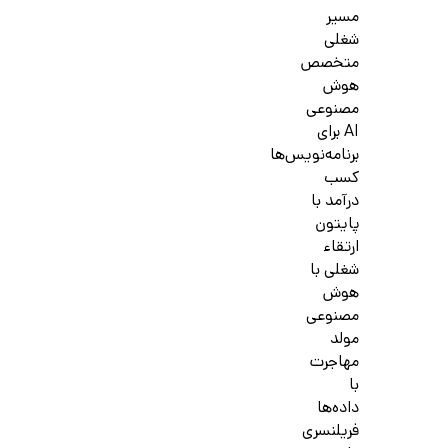
مسیر
شغلی
متخصص
هوش
مصنوعی
AI برای
برنامه‌نویس‌ها
کسب
درآمد با
پایتون
ارتقاء
شغلی با
هوش
مصنوعی
مولد
مهاجرت
با
داده‌ها
فریلنسری