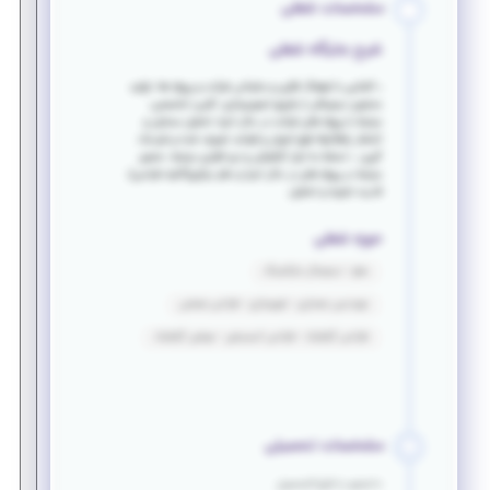
مشخصات شغلی
شرح جایگاه شغلی
• آشنایی با فرهنگ فکری و سازمانی شرکت و پروژه ها، تولید
محتوی دیجیتالی از طریق تصویرسازی، کلیپ تخصصی،
مرتبط با پروژه های شرکت در حال اجرا، تحلیل مسایل و
انتشار راهکارها طبق اصول و قواعد تعریف شده و فیدبک
گیری. • تسلط به ابزار گرافیکی و نرم افزاری مرتبط، حضور
مرتبط در پروژه های در حال اجرا و دفتر مرکزی(آتلیه طراحی)،
قدرت تجزیه و تحلیل.
حوزه شغلی
سئو - دیجیتال مارکتینگ
مهندسی معماری - شهرسازی - طراحی صنعتی
طراحی گرافیک - طراحی انیمیشن - موشن گرافیک
مشخصات تحصیلی
دانشجو یا فارغ التحصیل