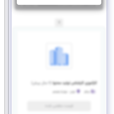
|
۶ سال پیش
تهران
| منقضی شده
جزئیات بیشتر
1
کارآموزی کارشناس تولید محتوا
(
۶ سال پیش
)
میثاق
تهران
-
چهارراه ولیعصر
فرصت منقضی شده