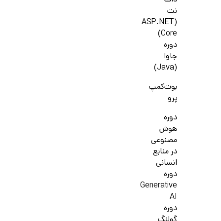
دات
نت
(ASP.NET
Core)
دوره
جاوا
(Java)
بوت‌کمپ
پرو
دوره
هوش
مصنوعی
در منابع
انسانی
دوره
Generative
AI
دوره
گولنگ