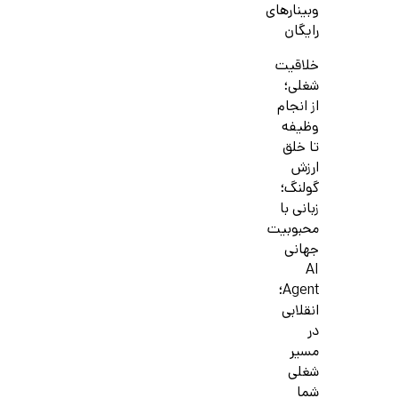
وبینارهای
رایگان
خلاقیت
شغلی؛
از انجام
وظیفه
تا خلق
ارزش
گولنگ؛
زبانی با
محبوبیت
جهانی
AI
Agent؛
انقلابی
در
مسیر
شغلی
شما