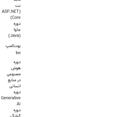
دات
نت
(ASP.NET
Core)
دوره
جاوا
(Java)
بوت‌کمپ
پرو
دوره
هوش
مصنوعی
در منابع
انسانی
دوره
Generative
AI
دوره
گولنگ