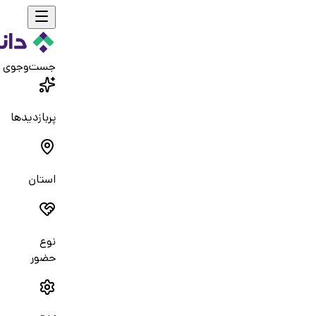
جست‌و‌جوی 
پربازدیدها
استان
نوع
حضور