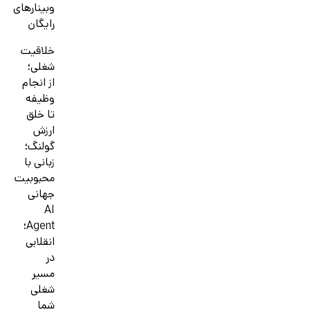
وبینارهای
رایگان
خلاقیت
شغلی؛
از انجام
وظیفه
تا خلق
ارزش
گولنگ؛
زبانی با
محبوبیت
جهانی
AI
Agent؛
انقلابی
در
مسیر
شغلی
شما