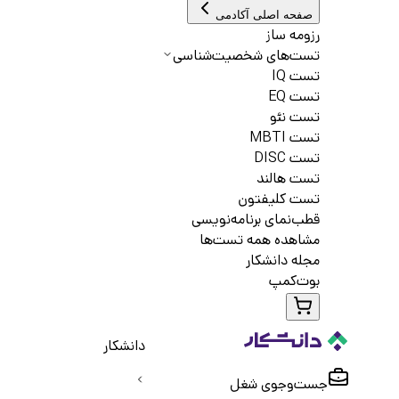
صفحه اصلی آکادمی
رزومه ساز
تست‌های شخصیت‌شناسی
تست IQ
تست EQ
تست نئو
تست MBTI
تست DISC
تست هالند
تست کلیفتون
قطب‌نمای برنامه‌نویسی
مشاهده همه تست‌ها
مجله دانشکار
بوت‌کمپ
دانشکار
جست‌و‌جوی شغل