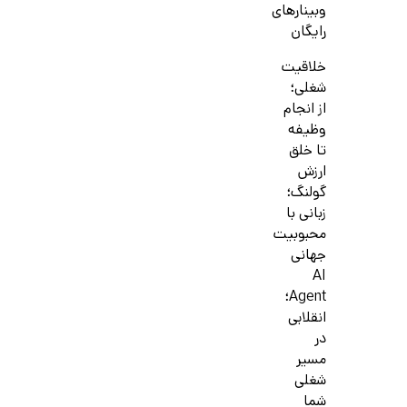
وبینارهای
رایگان
خلاقیت
شغلی؛
از انجام
وظیفه
تا خلق
ارزش
گولنگ؛
زبانی با
محبوبیت
جهانی
AI
Agent؛
انقلابی
در
مسیر
شغلی
شما