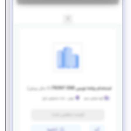
1
استخدام برنامه نویس FRONT-END
(
۶ سال پیش
)
گروه صنعتی مینو
تهران
-
جاده مخصوص کرج
فرصت منقضی شده
ذخیره