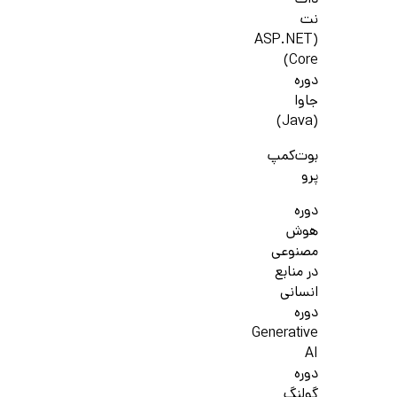
دات
نت
(ASP.NET
Core)
دوره
جاوا
(Java)
بوت‌کمپ
پرو
دوره
هوش
مصنوعی
در منابع
انسانی
دوره
Generative
AI
دوره
گولنگ