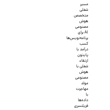
مسیر
شغلی
متخصص
هوش
مصنوعی
AI برای
برنامه‌نویس‌ها
کسب
درآمد با
پایتون
ارتقاء
شغلی با
هوش
مصنوعی
مولد
مهاجرت
با
داده‌ها
فریلنسری