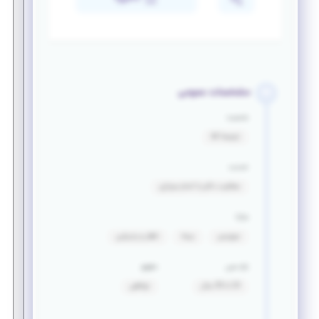
مشخصات عمومی
جنسیت
ترجیحا آقا
خدمت
معافیت دائم یا اتمام سربازی
مزایا
سرویس
بیمه
ناهار و پذیرایی
بازه سنی
حقوق
24 تا 35 سال
توافقی