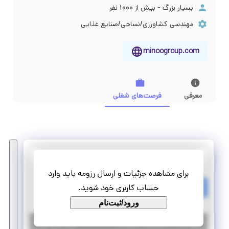
بسیار بزرگ - بیش از ۱۰۰۰ نفر
مهندسی کشاورزی/نساجی/صنایع غذایی
minoogroup.com
معرفی
فرصت‌های شغلی
گروه صنعتی مینو
برای مشاهده جزئیات و ارسال رزومه باید وارد
استخدام برنامه نویس FRONT-END
حساب کاربری خود شوید.
تمام وقت
استخدام
ورود/ثبت‌نام
|
۶ سال پیش
تهران
| منقضی شده
جزئیات بیشتر