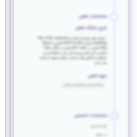
مشخصات شغلی
شرح جایگاه شغلی
• مهارت های موردنیاز تسلط به CSS, HTML, javascript,
Bootstrap تسلط به RESTFull API آشنایی با React,
PWA آشنایی با .NET, MVC آشنایی با SQL و T-SQL
آشنایی با شی گرایی روحیه کاری تیمی انعطاف‌پذیر و
مشتاق به یادگیری وقت شناس، منظم و متعهد به برنامه
زمان بندی
حوزه شغلی
برنامه نویسی و توسعه نرم افزاری
مشخصات تحصیلی
فارغ التحصیل
در مقطع