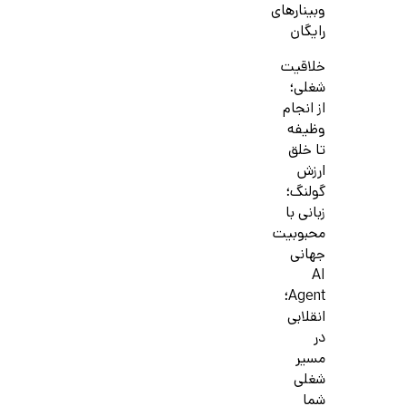
وبینارهای
رایگان
خلاقیت
شغلی؛
از انجام
وظیفه
تا خلق
ارزش
گولنگ؛
زبانی با
محبوبیت
جهانی
AI
Agent؛
انقلابی
در
مسیر
شغلی
شما