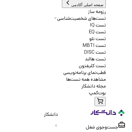
صفحه اصلی آکادمی
رزومه ساز
تست‌های شخصیت‌شناسی
تست IQ
تست EQ
تست نئو
تست MBTI
تست DISC
تست هالند
تست کلیفتون
قطب‌نمای برنامه‌نویسی
مشاهده همه تست‌ها
مجله دانشکار
بوت‌کمپ
دانشکار
جست‌و‌جوی شغل