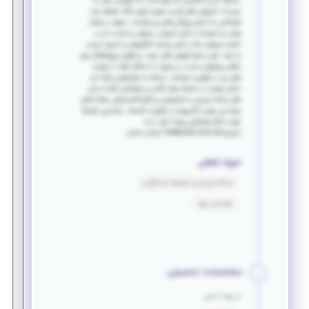
_سابقه کار و تخصص بالا مهم است اما اولویت اول ما
نیست! _آموزش های لازم در صورت لزوم ارائه خواهد شد.
همکاران ما دارای ویژگی های زیر هستند: _تعهد در قبال
وقت و استعداد دانش آموزان _متعهد و امانت دار در
انجام مسولیت ها _دارای روحیه کارگروهی و دلسوز نسبت
به رشد خود و هم گروهی های خود _محقق و پژوهشگر برای
یافتن روشهای جدید در برخورد با مسائل افراد با مهارت
های زیر در اولویت هستند: مسلط به مهارتهای رایانه ای
دارای مهارت در ارتباط موثر کلامی و نوشتاری آشنا با زبان
های برنامه نویسی دانشجویان و فارغ التحصیلان رشته¬های
مهندسی برق و کامپیوتر در اولویت هستند. واجدین شرایط
جهت اعلام همکاری رزومه خود را به
ایمیلInfo@codynick.com ارسال نمایند.
حوزه شغلی
برنامه نویسی و توسعه نرم افزاری
مهندسی برق
مشخصات تحصیلی
زبان‌ها خارجی