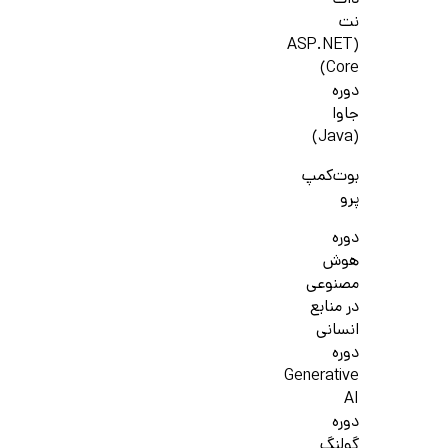
دات
نت
(ASP.NET
Core)
دوره
جاوا
(Java)
بوت‌کمپ
پرو
دوره
هوش
مصنوعی
در منابع
انسانی
دوره
Generative
AI
دوره
گولنگ