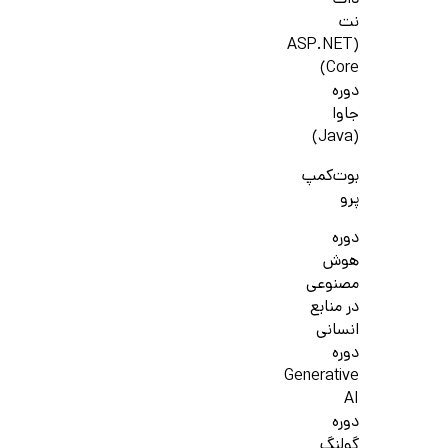
دات
نت
(ASP.NET
Core)
دوره
جاوا
(Java)
بوت‌کمپ
پرو
دوره
هوش
مصنوعی
در منابع
انسانی
دوره
Generative
AI
دوره
گولنگ