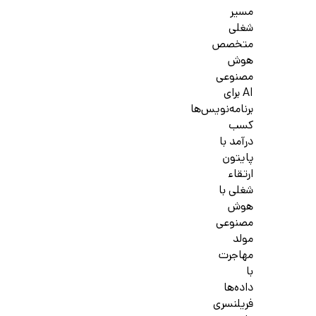
مسیر
شغلی
متخصص
هوش
مصنوعی
AI برای
برنامه‌نویس‌ها
کسب
درآمد با
پایتون
ارتقاء
شغلی با
هوش
مصنوعی
مولد
مهاجرت
با
داده‌ها
فریلنسری