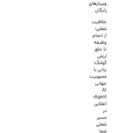
وبینارهای
رایگان
خلاقیت
شغلی؛
از انجام
وظیفه
تا خلق
ارزش
گولنگ؛
زبانی با
محبوبیت
جهانی
AI
Agent؛
انقلابی
در
مسیر
شغلی
شما