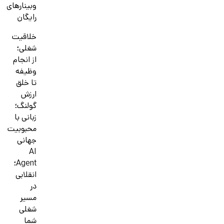
وبینارهای
رایگان
خلاقیت
شغلی؛
از انجام
وظیفه
تا خلق
ارزش
گولنگ؛
زبانی با
محبوبیت
جهانی
AI
Agent؛
انقلابی
در
مسیر
شغلی
شما