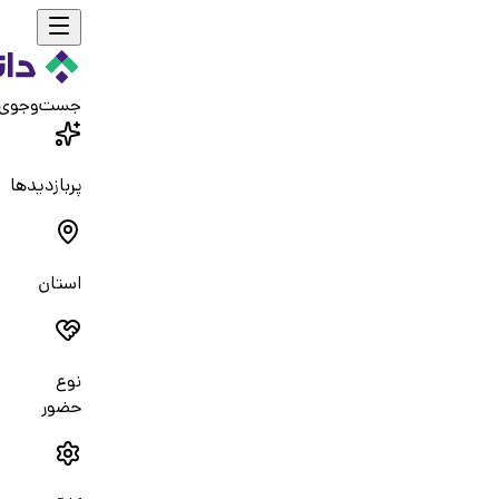
جست‌و‌جوی
پربازدیدها
استان
نوع
حضور