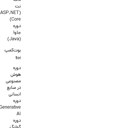
دات
نت
(ASP.NET
Core)
دوره
جاوا
(Java)
بوت‌کمپ
پرو
دوره
هوش
مصنوعی
در منابع
انسانی
دوره
Generative
AI
دوره
گولنگ