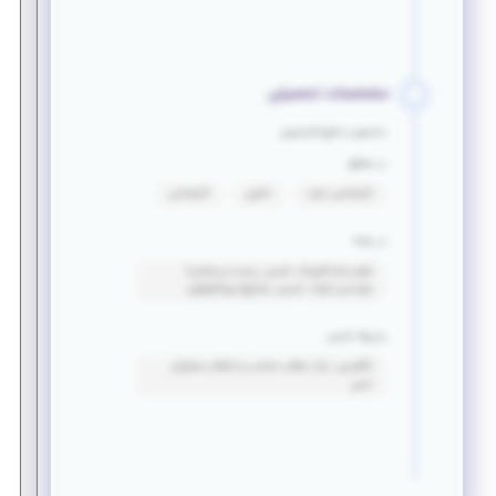
مشخصات تحصیلی
دانشجو یا فارغ التحصیل
در مقطع
کارشناسی ارشد
دکتری
کارشناسی
در رشته
علوم پایه (فیزیک، شیمی، زیست و ریاضی)-
مهندسی (مواد، شیمی، صنایع)-بیوتکنولوژی
زبان‌ها خارجی
انگلیسی: درک مطلب مناسب و انتقال محتوای
نسبی