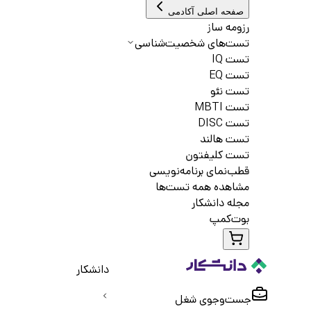
صفحه اصلی آکادمی
رزومه ساز
تست‌های شخصیت‌شناسی
تست IQ
تست EQ
تست نئو
تست MBTI
تست DISC
تست هالند
تست کلیفتون
قطب‌نمای برنامه‌نویسی
مشاهده همه تست‌ها
مجله دانشکار
بوت‌کمپ
دانشکار
جست‌و‌جوی شغل