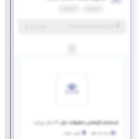
پاره وقت
تمام وقت
|
۷ سال پیش
تهران
| منقضی شده
جزئیات بیشتر
1
استخدام کارشناس تحقیقات بازار
(
۳ سال پیش
)
بینش بازار رهپا
تهران
-
طرشت