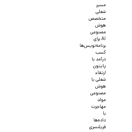
مسیر
شغلی
متخصص
هوش
مصنوعی
AI برای
برنامه‌نویس‌ها
کسب
درآمد با
پایتون
ارتقاء
شغلی با
هوش
مصنوعی
مولد
مهاجرت
با
داده‌ها
فریلنسری