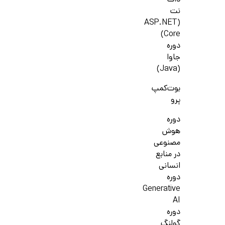
دات
نت
(ASP.NET
Core)
دوره
جاوا
(Java)
بوت‌کمپ
پرو
دوره
هوش
مصنوعی
در منابع
انسانی
دوره
Generative
AI
دوره
گولنگ