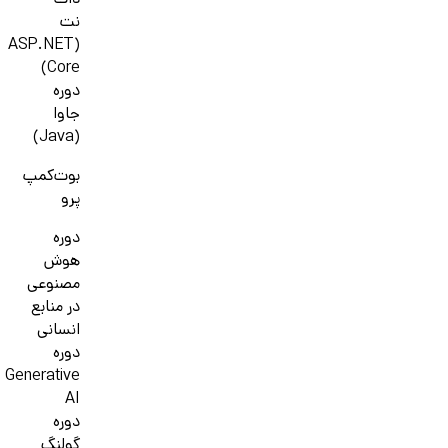
دات
نت
(ASP.NET
Core)
دوره
جاوا
(Java)
بوت‌کمپ
پرو
دوره
هوش
مصنوعی
در منابع
انسانی
دوره
Generative
AI
دوره
گولنگ