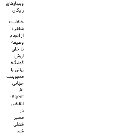
وبینارهای
رایگان
خلاقیت
شغلی؛
از انجام
وظیفه
تا خلق
ارزش
گولنگ؛
زبانی با
محبوبیت
جهانی
AI
Agent؛
انقلابی
در
مسیر
شغلی
شما