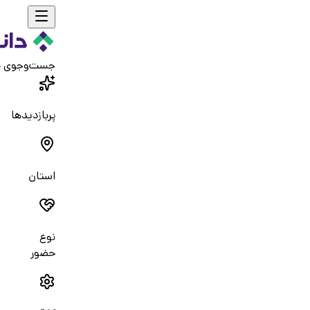
جست‌و‌جوی 
پربازدیدها
استان
نوع
حضور