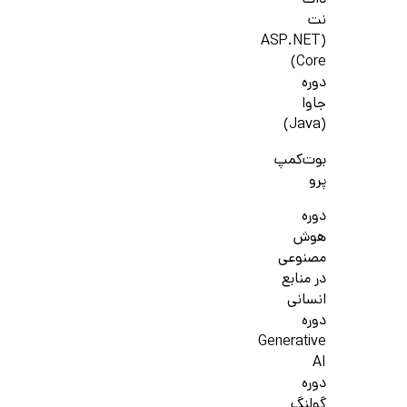
دات
نت
(ASP.NET
Core)
دوره
جاوا
(Java)
بوت‌کمپ
پرو
دوره
هوش
مصنوعی
در منابع
انسانی
دوره
Generative
AI
دوره
گولنگ