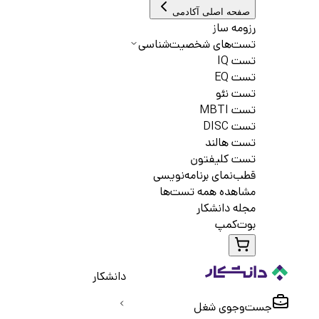
صفحه اصلی آکادمی
رزومه ساز
تست‌های شخصیت‌شناسی
تست IQ
تست EQ
تست نئو
تست MBTI
تست DISC
تست هالند
تست کلیفتون
قطب‌نمای برنامه‌نویسی
مشاهده همه تست‌ها
مجله دانشکار
بوت‌کمپ
دانشکار
جست‌و‌جوی شغل