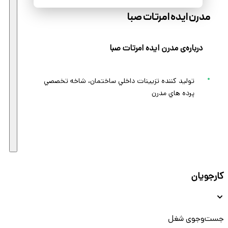
مدرن ايده امرتات صبا
درباره‌ی مدرن ايده امرتات صبا
توليد كننده تزيينات داخلي ساختمان، شاخه تخصصي
پرده هاي مدرن
کارجویان
جست‌و‌جوی شغل