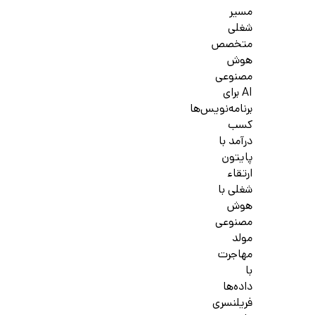
مسیر
شغلی
متخصص
هوش
مصنوعی
AI برای
برنامه‌نویس‌ها
کسب
درآمد با
پایتون
ارتقاء
شغلی با
هوش
مصنوعی
مولد
مهاجرت
با
داده‌ها
فریلنسری