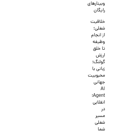
وبینارهای
رایگان
خلاقیت
شغلی؛
از انجام
وظیفه
تا خلق
ارزش
گولنگ؛
زبانی با
محبوبیت
جهانی
AI
Agent؛
انقلابی
در
مسیر
شغلی
شما