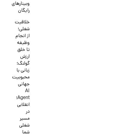
وبینارهای
رایگان
خلاقیت
شغلی؛
از انجام
وظیفه
تا خلق
ارزش
گولنگ؛
زبانی با
محبوبیت
جهانی
AI
Agent؛
انقلابی
در
مسیر
شغلی
شما