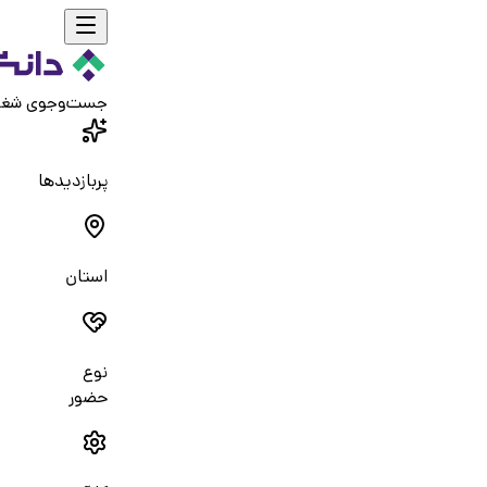
جست‌و‌جوی شغ
پربازدیدها
استان
نوع
حضور