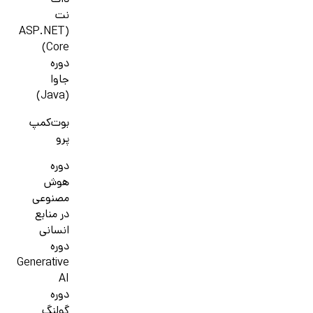
دات
نت
(ASP.NET
Core)
دوره
جاوا
(Java)
بوت‌کمپ
پرو
دوره
هوش
مصنوعی
در منابع
انسانی
دوره
Generative
AI
دوره
گولنگ