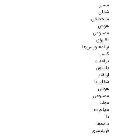
مسیر
شغلی
متخصص
هوش
مصنوعی
AI برای
برنامه‌نویس‌ها
کسب
درآمد با
پایتون
ارتقاء
شغلی با
هوش
مصنوعی
مولد
مهاجرت
با
داده‌ها
فریلنسری