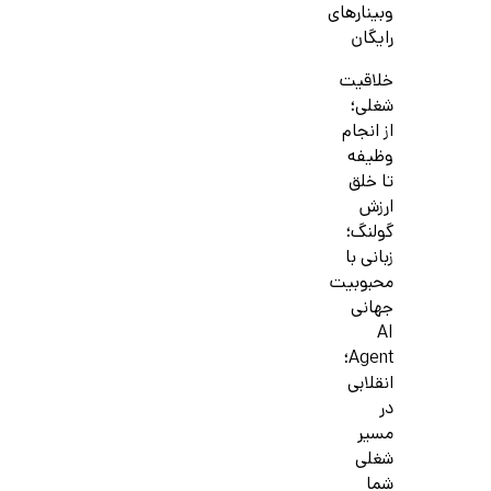
وبینارهای
رایگان
خلاقیت
شغلی؛
از انجام
وظیفه
تا خلق
ارزش
گولنگ؛
زبانی با
محبوبیت
جهانی
AI
Agent؛
انقلابی
در
مسیر
شغلی
شما