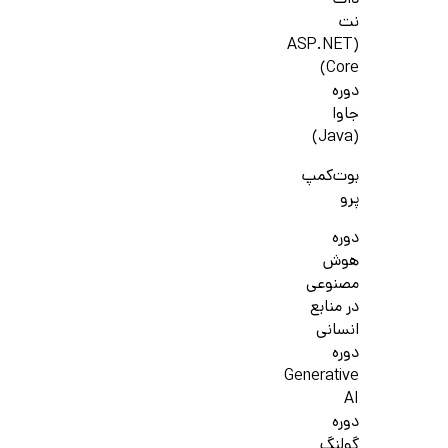
دات
نت
(ASP.NET
Core)
دوره
جاوا
(Java)
بوت‌کمپ
پرو
دوره
هوش
مصنوعی
در منابع
انسانی
دوره
Generative
AI
دوره
گولنگ