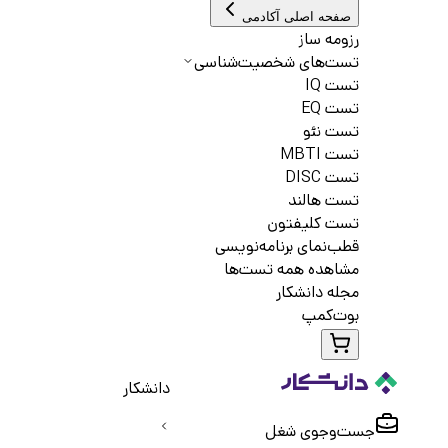
صفحه اصلی آکادمی
رزومه ساز
تست‌های شخصیت‌شناسی
تست IQ
تست EQ
تست نئو
تست MBTI
تست DISC
تست هالند
تست کلیفتون
قطب‌نمای برنامه‌نویسی
مشاهده همه تست‌ها
مجله دانشکار
بوت‌کمپ
دانشکار
جست‌و‌جوی شغل