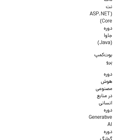
دات
نت
(ASP.NET
Core)
دوره
جاوا
(Java)
بوت‌کمپ
پرو
دوره
هوش
مصنوعی
در منابع
انسانی
دوره
Generative
AI
دوره
گولنگ