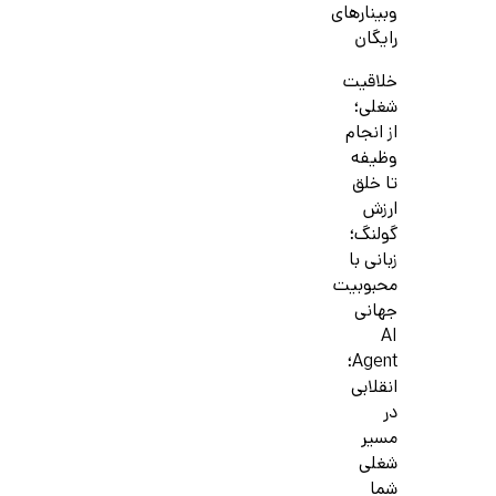
وبینارهای
رایگان
خلاقیت
شغلی؛
از انجام
وظیفه
تا خلق
ارزش
گولنگ؛
زبانی با
محبوبیت
جهانی
AI
Agent؛
انقلابی
در
مسیر
شغلی
شما