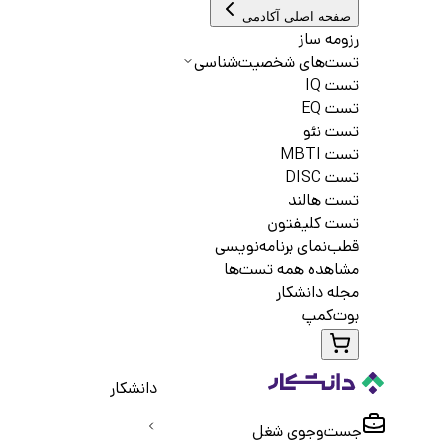
صفحه اصلی آکادمی
رزومه ساز
تست‌های شخصیت‌شناسی
تست IQ
تست EQ
تست نئو
تست MBTI
تست DISC
تست هالند
تست کلیفتون
قطب‌نمای برنامه‌نویسی
مشاهده همه تست‌ها
مجله دانشکار
بوت‌کمپ
دانشکار
جست‌و‌جوی شغل