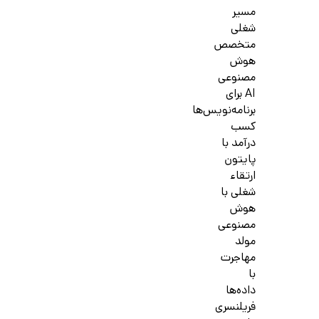
مسیر
شغلی
متخصص
هوش
مصنوعی
AI برای
برنامه‌نویس‌ها
کسب
درآمد با
پایتون
ارتقاء
شغلی با
هوش
مصنوعی
مولد
مهاجرت
با
داده‌ها
فریلنسری