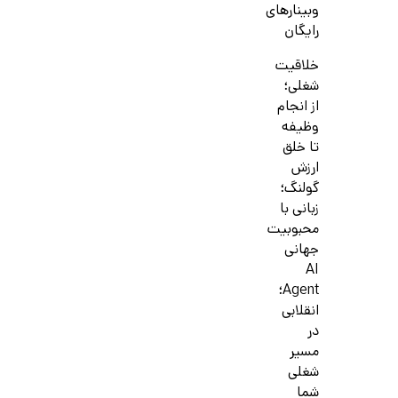
وبینارهای
رایگان
خلاقیت
شغلی؛
از انجام
وظیفه
تا خلق
ارزش
گولنگ؛
زبانی با
محبوبیت
جهانی
AI
Agent؛
انقلابی
در
مسیر
شغلی
شما