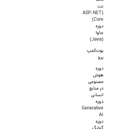
دات
نت
(ASP.NET
Core)
دوره
جاوا
(Java)
بوت‌کمپ
پرو
دوره
هوش
مصنوعی
در منابع
انسانی
دوره
Generative
AI
دوره
گولنگ