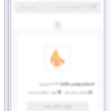
|
۴ سال پیش
تهران
| منقضی شده
جزئیات بیشتر
1
استخدام مهندس مکانیک
(
۳ ماه پیش
)
نواندیش سیستم صباح
تهران
-
دانشگاه علم و صنعت
فرصت منقضی شده