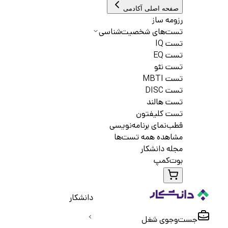
صفحه اصلی آکادمی
رزومه ساز
تست‌های شخصیت‌شناسی
تست IQ
تست EQ
تست نئو
تست MBTI
تست DISC
تست هالند
تست کلیفتون
قطب‌نمای برنامه‌نویسی
مشاهده همه تست‌ها
مجله دانشکار
بوت‌کمپ
دانشکار
جست‌و‌جوی شغل