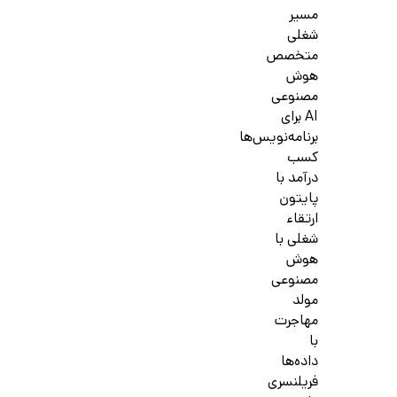
مسیر
شغلی
متخصص
هوش
مصنوعی
AI برای
برنامه‌نویس‌ها
کسب
درآمد با
پایتون
ارتقاء
شغلی با
هوش
مصنوعی
مولد
مهاجرت
با
داده‌ها
فریلنسری