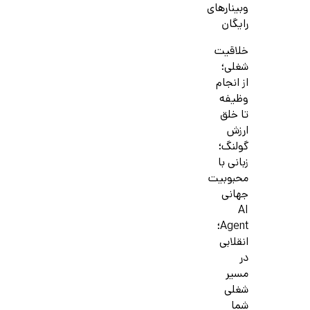
وبینارهای
رایگان
خلاقیت
شغلی؛
از انجام
وظیفه
تا خلق
ارزش
گولنگ؛
زبانی با
محبوبیت
جهانی
AI
Agent؛
انقلابی
در
مسیر
شغلی
شما