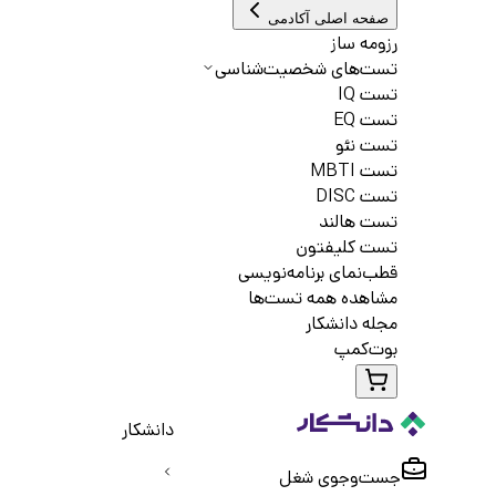
صفحه اصلی آکادمی
رزومه ساز
تست‌های شخصیت‌شناسی
تست IQ
تست EQ
تست نئو
تست MBTI
تست DISC
تست هالند
تست کلیفتون
قطب‌نمای برنامه‌نویسی
مشاهده همه تست‌ها
مجله دانشکار
بوت‌کمپ
دانشکار
جست‌و‌جوی شغل