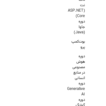
دات
نت
(ASP.NET
Core)
دوره
جاوا
(Java)
بوت‌کمپ
پرو
دوره
هوش
مصنوعی
در منابع
انسانی
دوره
Generative
AI
دوره
گولنگ