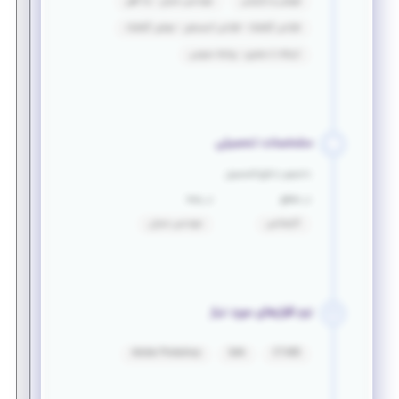
فروش و بازاریابی
مهندسی عمران - راه آهن
طراحی گرافیک - طراحی انیمیشن - موشن گرافیک
ارتباط با مشتری - روابط عمومی
مشخصات تحصیلی
دانشجو یا فارغ التحصیل
در مقطع
در رشته
کارشناسی
مهندسی عمران
نرم افزارهای مورد نیاز
Adobe Photoshop
Safe
ETABS