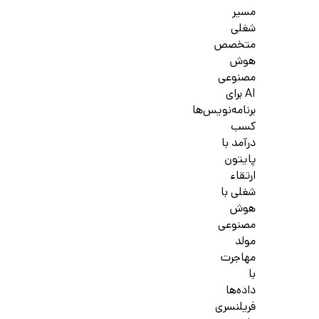
مسیر
شغلی
متخصص
هوش
مصنوعی
AI برای
برنامه‌نویس‌ها
کسب
درآمد با
پایتون
ارتقاء
شغلی با
هوش
مصنوعی
مولد
مهاجرت
با
داده‌ها
فریلنسری