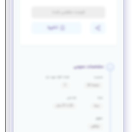
فرصت منقضی شده
ذخیره
مشخصات عمومی
جنسیت
تعداد افراد مورد نیاز
ترجیحا آقا
2
مزایا
بازه سنی
بیمه
26 تا 37 سال
حقوق
توافقی