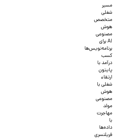
مسیر
شغلی
متخصص
هوش
مصنوعی
AI برای
برنامه‌نویس‌ها
کسب
درآمد با
پایتون
ارتقاء
شغلی با
هوش
مصنوعی
مولد
مهاجرت
با
داده‌ها
فریلنسری