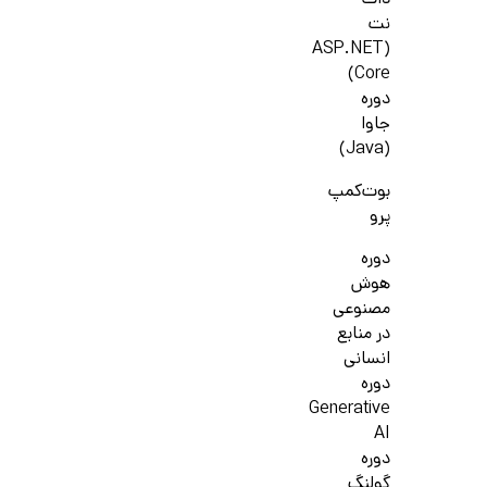
دات
نت
(ASP.NET
Core)
دوره
جاوا
(Java)
بوت‌کمپ
پرو
دوره
هوش
مصنوعی
در منابع
انسانی
دوره
Generative
AI
دوره
گولنگ