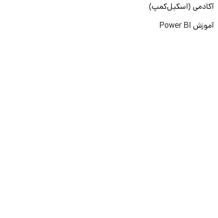
آکادمی (اسکیل‌کمپ)
آموزش Power BI
آموزش لینکدین
آموزش پرامپت‌نویسی
نقشه راه برنامه‌نویسی
آموزش پایتون
آموزش مهارت‌های نرم
آموزش دیتا بیس
سایر دوره‌ها
دانشکار
درباره ما
ارتباط با ما