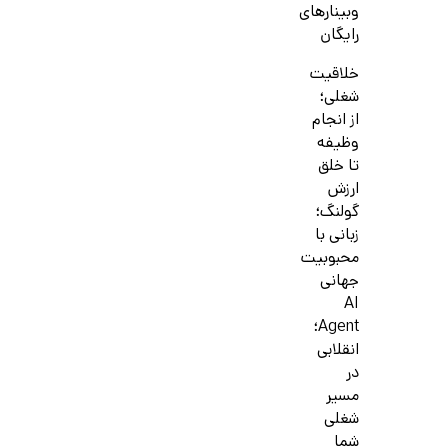
وبینارهای
رایگان
خلاقیت
شغلی؛
از انجام
وظیفه
تا خلق
ارزش
گولنگ؛
زبانی با
محبوبیت
جهانی
AI
Agent؛
انقلابی
در
مسیر
شغلی
شما