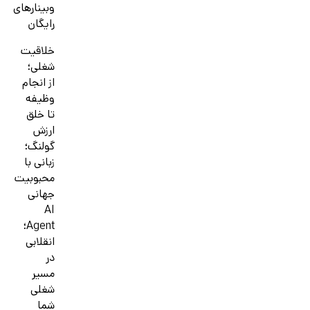
وبینارهای
رایگان
خلاقیت
شغلی؛
از انجام
وظیفه
تا خلق
ارزش
گولنگ؛
زبانی با
محبوبیت
جهانی
AI
Agent؛
انقلابی
در
مسیر
شغلی
شما