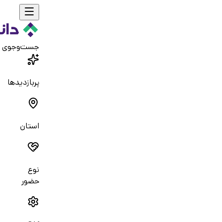
جست‌و‌جوی 
پربازدیدها
استان
نوع
حضور