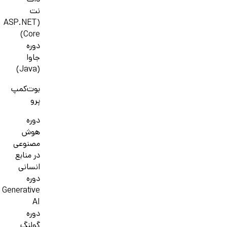
دات
نت
(ASP.NET
Core)
دوره
جاوا
(Java)
بوت‌کمپ
پرو
دوره
هوش
مصنوعی
در منابع
انسانی
دوره
Generative
AI
دوره
گولنگ