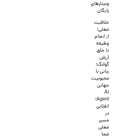
وبینارهای
رایگان
خلاقیت
شغلی؛
از انجام
وظیفه
تا خلق
ارزش
گولنگ؛
زبانی با
محبوبیت
جهانی
AI
Agent؛
انقلابی
در
مسیر
شغلی
شما