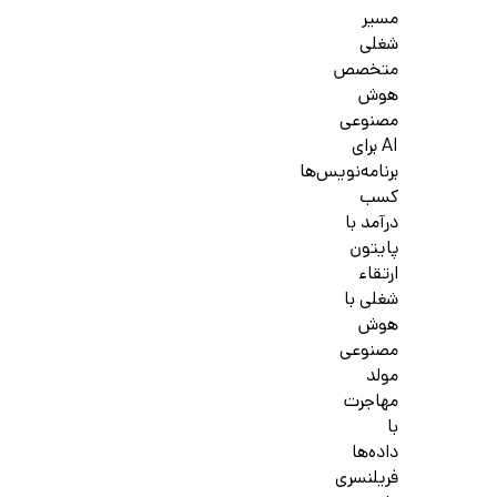
مسیر
شغلی
متخصص
هوش
مصنوعی
AI برای
برنامه‌نویس‌ها
کسب
درآمد با
پایتون
ارتقاء
شغلی با
هوش
مصنوعی
مولد
مهاجرت
با
داده‌ها
فریلنسری