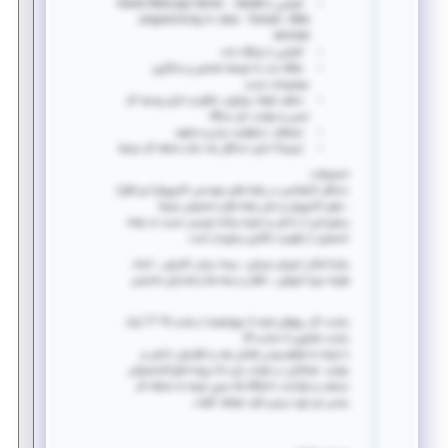
آشنایی با Oracle WebLogic Server ، Socket
programming in Java ، Tomcat ، Web
services
آشنایی با پایگاه داده
علاقه مند به توسعه شخصی و یادگیری
موضوعات جدید
منظم، کوشا، پرانرژی، خلاق و دارای روحیه کار
تیمی و مهارت حل مسأله
منعطف، مسئولیت پذیر و متعهد
ترجیحاً دارای حداقل یک سال سابقه کار مرتبط
تحصیلات:
حداقل کارشناسی در رشته های مهندسی کامپیوتر( نرم افزار)
، علوم کامپیوتر و سایر رشته های تحصیلی مرتبط
برخورداری از دانش و تجربه برنامه نویسی نسبت به رشته
تحصیلی از اولویت بالاتری برخوردار است.
مزایا:امکان امریه‌ی سربازی ، بیمه درمان تکمیلی ، کمک
هزینه دوره آموزشی ، ناهار و بسته ها و هدایای مناسبتی
ساعت کار:
روزهای شنبه تا چهارشنبه از ساعت 8- 17 (یک
ساعت شناوری تا ساعت 9)
با توجه به فراهم بودن فضای رشد و افزایش دانش و
مهارت همکاران در شرکت رای دانا رزومه فارغ التحصیلان
مستعد و توانمند دانشگاه ها بدون توجه به سابقه کار
رسمی نیز مورد بررسی قرار خواهد گرفت.