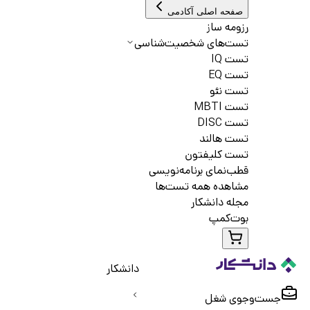
صفحه اصلی آکادمی
رزومه ساز
تست‌های شخصیت‌شناسی
تست IQ
تست EQ
تست نئو
تست MBTI
تست DISC
تست هالند
تست کلیفتون
قطب‌نمای برنامه‌نویسی
مشاهده همه تست‌ها
مجله دانشکار
بوت‌کمپ
دانشکار
جست‌و‌جوی شغل