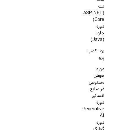
دات
نت
(ASP.NET
Core)
دوره
جاوا
(Java)
بوت‌کمپ
پرو
دوره
هوش
مصنوعی
در منابع
انسانی
دوره
Generative
AI
دوره
گولنگ