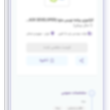
کارآموزی برنامه نویس جاوا (FULL STACK DEVELOPER)
(
۱ سال پیش
)
شرکت مهندسی رای دانا آفرین
تهران
-
سهروردی شمالی
فرصت منقضی شده
ذخیره
مشخصات عمومی
مزایا
ناهار و پذیرایی
بیمه