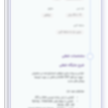
بازه سنی
حقوق
19 تا 30 سال
توافقی
سابقه کاری
بدون نیاز به سابقه کاری
مشخصات شغلی
شرح جایگاه شغلی
-طراحی و پیاده سازی نیازهای استخراج شده ی مشتریان
- بهبود نرم افزار cyber ERP و تلاش در جهت توسعه
ویژگی های جدید
مهارتهای مورد نیاز:
آشنایی با زبان برنامه نویسی Java و JEE
آشنایی با مولفه های Spring ، Hibernate،
Struts، JSP، JSF