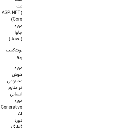
دات
نت
(ASP.NET
Core)
دوره
جاوا
(Java)
بوت‌کمپ
پرو
دوره
هوش
مصنوعی
در منابع
انسانی
دوره
Generative
AI
دوره
گولنگ