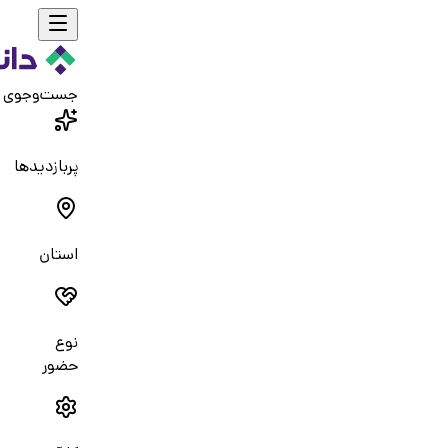
جست‌و‌جوی 
پربازدیدها
استان
نوع
حضور