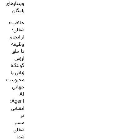
وبینارهای
رایگان
خلاقیت
شغلی؛
از انجام
وظیفه
تا خلق
ارزش
گولنگ؛
زبانی با
محبوبیت
جهانی
AI
Agent؛
انقلابی
در
مسیر
شغلی
شما