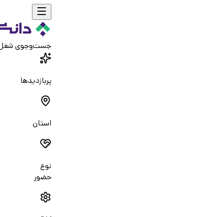
جست‌و‌جوی شغل
پربازدیدها
استان
نوع
حضور