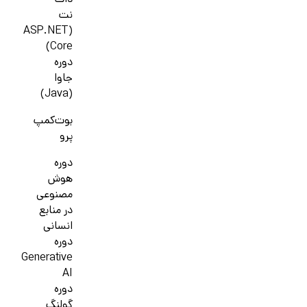
دات
نت
(ASP.NET
Core)
دوره
جاوا
(Java)
بوت‌کمپ
پرو
دوره
هوش
مصنوعی
در منابع
انسانی
دوره
Generative
AI
دوره
گولنگ