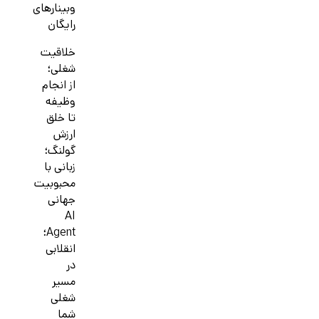
وبینارهای
رایگان
خلاقیت
شغلی؛
از انجام
وظیفه
تا خلق
ارزش
گولنگ؛
زبانی با
محبوبیت
جهانی
AI
Agent؛
انقلابی
در
مسیر
شغلی
شما