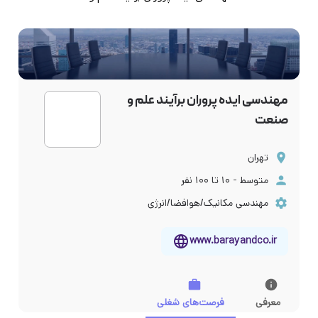
مهندسی ایده پروران برآیند علم و
صنعت
تهران
متوسط - ۱۰ تا ۱۰۰ نفر
مهندسی مکانیک/هوافضا/انرژی
www.barayandco.ir
معرفی
فرصت‌های شغلی