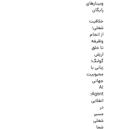
وبینارهای
رایگان
خلاقیت
شغلی؛
از انجام
وظیفه
تا خلق
ارزش
گولنگ؛
زبانی با
محبوبیت
جهانی
AI
Agent؛
انقلابی
در
مسیر
شغلی
شما