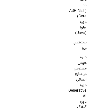
دات
نت
(ASP.NET
Core)
دوره
جاوا
(Java)
بوت‌کمپ
پرو
دوره
هوش
مصنوعی
در منابع
انسانی
دوره
Generative
AI
دوره
گولنگ