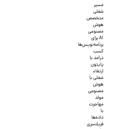
مسیر
شغلی
متخصص
هوش
مصنوعی
AI برای
برنامه‌نویس‌ها
کسب
درآمد با
پایتون
ارتقاء
شغلی با
هوش
مصنوعی
مولد
مهاجرت
با
داده‌ها
فریلنسری