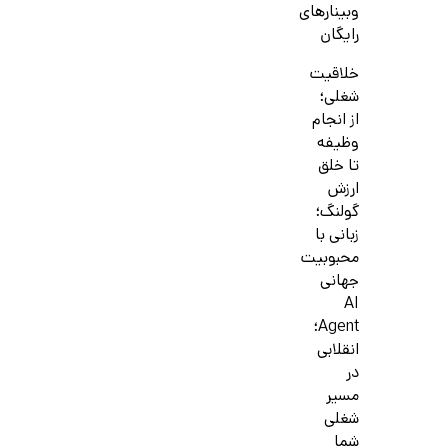
وبینارهای
رایگان
خلاقیت
شغلی؛
از انجام
وظیفه
تا خلق
ارزش
گولنگ؛
زبانی با
محبوبیت
جهانی
AI
Agent؛
انقلابی
در
مسیر
شغلی
شما