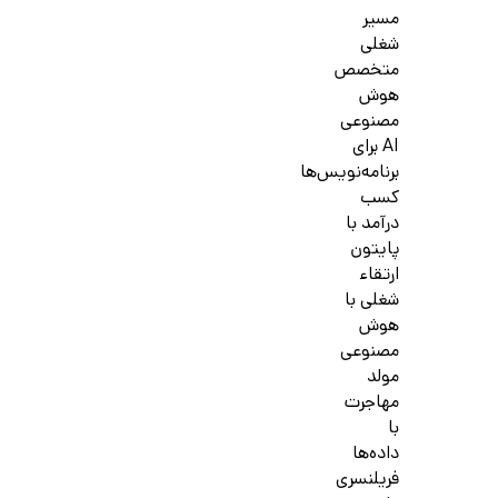
مسیر
شغلی
متخصص
هوش
مصنوعی
AI برای
برنامه‌نویس‌ها
کسب
درآمد با
پایتون
ارتقاء
شغلی با
هوش
مصنوعی
مولد
مهاجرت
با
داده‌ها
فریلنسری