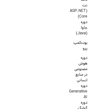
دات
نت
(ASP.NET
Core)
دوره
جاوا
(Java)
بوت‌کمپ
پرو
دوره
هوش
مصنوعی
در منابع
انسانی
دوره
Generative
AI
دوره
گولنگ