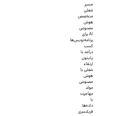
مسیر
شغلی
متخصص
هوش
مصنوعی
AI برای
برنامه‌نویس‌ها
کسب
درآمد با
پایتون
ارتقاء
شغلی با
هوش
مصنوعی
مولد
مهاجرت
با
داده‌ها
فریلنسری