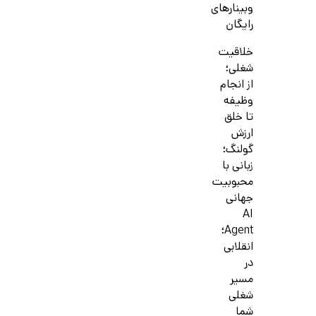
وبینارهای
رایگان
خلاقیت
شغلی؛
از انجام
وظیفه
تا خلق
ارزش
گولنگ؛
زبانی با
محبوبیت
جهانی
AI
Agent؛
انقلابی
در
مسیر
شغلی
شما