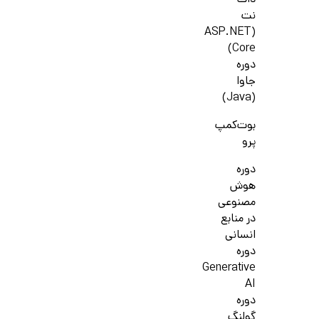
دات
نت
(ASP.NET
Core)
دوره
جاوا
(Java)
بوت‌کمپ
پرو
دوره
هوش
مصنوعی
در منابع
انسانی
دوره
Generative
AI
دوره
گولنگ