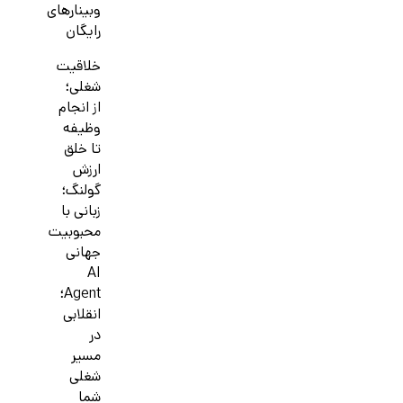
وبینارهای
رایگان
خلاقیت
شغلی؛
از انجام
وظیفه
تا خلق
ارزش
گولنگ؛
زبانی با
محبوبیت
جهانی
AI
Agent؛
انقلابی
در
مسیر
شغلی
شما