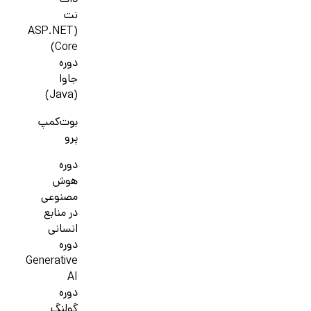
دات
نت
(ASP.NET
Core)
دوره
جاوا
(Java)
بوت‌کمپ
پرو
دوره
هوش
مصنوعی
در منابع
انسانی
دوره
Generative
AI
دوره
گولنگ