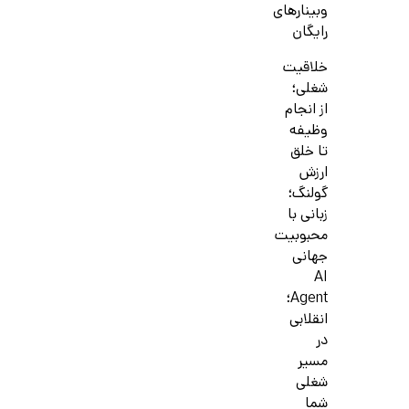
وبینارهای
رایگان
خلاقیت
شغلی؛
از انجام
وظیفه
تا خلق
ارزش
گولنگ؛
زبانی با
محبوبیت
جهانی
AI
Agent؛
انقلابی
در
مسیر
شغلی
شما