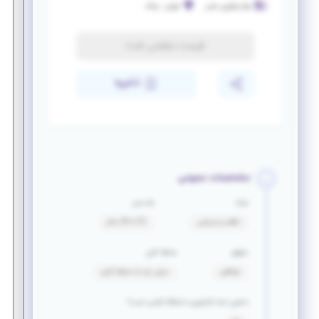
مرکز نوآوری یاس
تهران
-
ونک
فرصت منقضی شده
ذخیره
مشخصات عمومی
مزایا
بازه سنی
ناهار و پذیرایی
22 تا 26 سال
حقوق
سابقه کاری
توافقی
بدون نیاز به سابقه کاری
داشتن نامه کارآموزی دانشگاه الزامی است؟