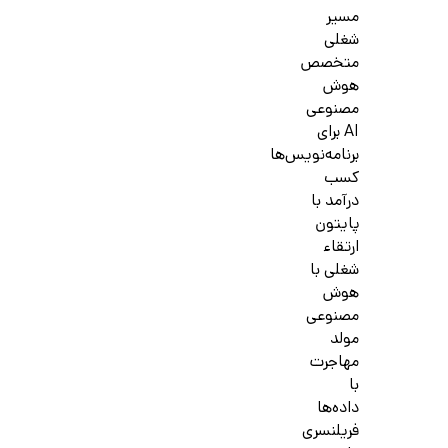
مسیر
شغلی
متخصص
هوش
مصنوعی
AI برای
برنامه‌نویس‌ها
کسب
درآمد با
پایتون
ارتقاء
شغلی با
هوش
مصنوعی
مولد
مهاجرت
با
داده‌ها
فریلنسری