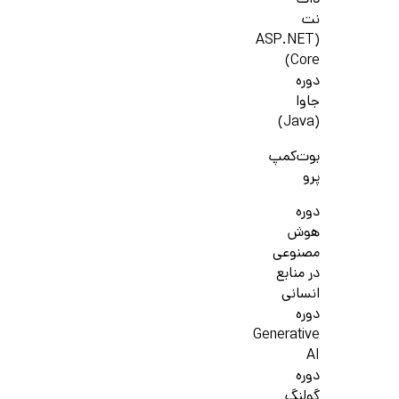
دات
نت
(ASP.NET
Core)
دوره
جاوا
(Java)
بوت‌کمپ
پرو
دوره
هوش
مصنوعی
در منابع
انسانی
دوره
Generative
AI
دوره
گولنگ